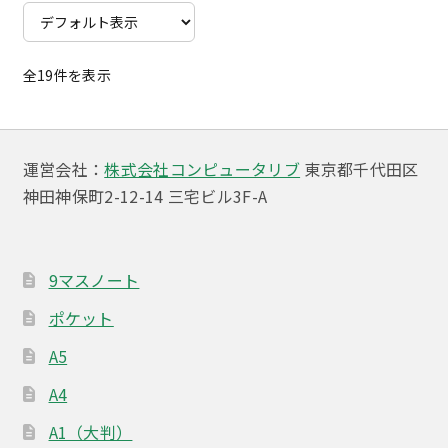
に
は
複
全19件を表示
数
の
バ
リ
運営会社：
株式会社コンピュータリブ
東京都千代田区
エ
神田神保町2-12-14 三宅ビル3F-A
ー
シ
ョ
9マスノート
ン
ポケット
が
あ
A5
り
A4
ま
す。
A1（大判）