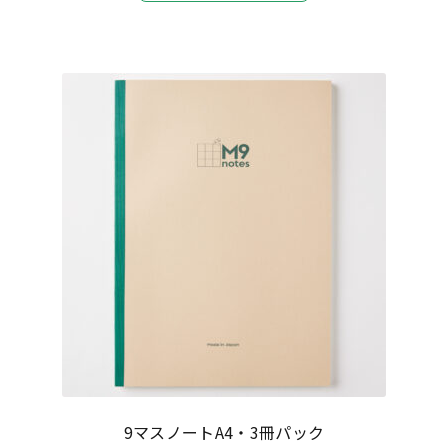
商
品
に
は
複
数
の
バ
リ
エ
ー
シ
ョ
ン
が
あ
9マスノートA4・3冊パック