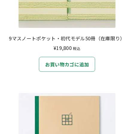
ら
選
択
で
き
9マスノートポケット・初代モデル50冊（在庫限り）
ま
¥
19,800
税込
す
お買い物カゴに追加