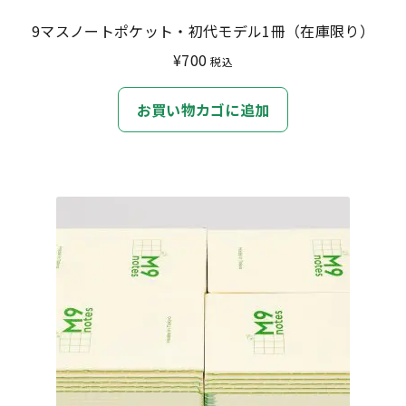
あ
9マスノートポケット・初代モデル1冊（在庫限り）
り
¥
700
税込
ま
す。
お買い物カゴに追加
オ
プ
シ
ョ
ン
は
商
品
ペ
ー
ジ
か