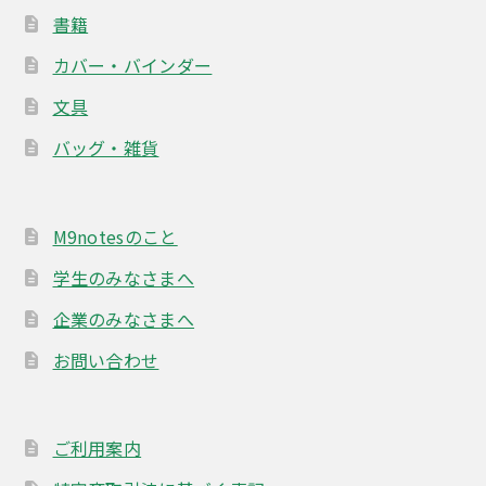
オ
書籍
プ
カバー・バインダー
シ
ョ
文具
ン
バッグ・雑貨
は
商
品
M9notesのこと
ペ
ー
学生のみなさまへ
ジ
企業のみなさまへ
か
お問い合わせ
ら
選
択
ご利用案内
で
き