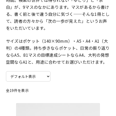
時間。検索の世界では得られない「ゆとり」と「余
白」が、9マスのなかにあります。マスがあるから書け
特定商取引法に基づく表記
る、書く前と後で違う自分に気づく──そんな1冊とし
て、読者の方々から「次の一歩が見えた」というお声
プライバシーポリシー
をいただいています。
サイズはポケット（140×90mm）・A5・A4・A1（大
判）の4種類。持ち歩きならポケット、日常の振り返り
ならA5、81マスの目標達成シートならA4、大判の発想
空間ならA1と、用途に合わせてお選びいただけます。
全19件を表示