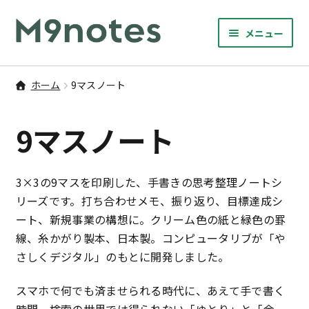
ナ
コ
メニュー
ビ
ン
サ
ゲ
テ
9マスノート
ブ
ー
ン
ホーム
9マスノート
メ
サ
シ
ツ
書籍・文具・雑貨
ニ
ブ
ョ
へ
9マスノート
ュ
メ
ン
ス
サ
研修
ー
ニ
ブ
へ
キ
を
ュ
メ
ス
ッ
M9notesのこと
3×3の9マスを印刷した、手書きの思考整理ノートシ
展
ー
ニ
キ
プ
開
リーズです。打ち合わせメモ、振り返り、目標達成シ
を
ュ
ッ
お問い合わせ
ート、新規事業の構想に。クリーム色の紙と緑色の罫
展
ー
プ
線、糸かがり製本、日本製。コンピュータリブが「や
開
を
アカウント
さしくデジタル」のもとに開発しました。
展
開
スマホで何でも済ませられる時代に、あえて手で書く
ご利用案内