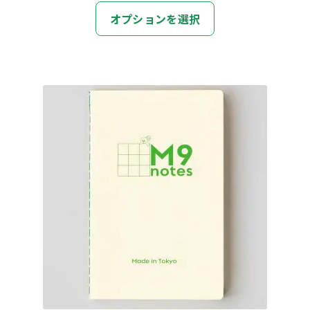
こ
オプションを選択
の
商
品
に
は
複
数
の
バ
リ
エ
ー
シ
ョ
ン
が