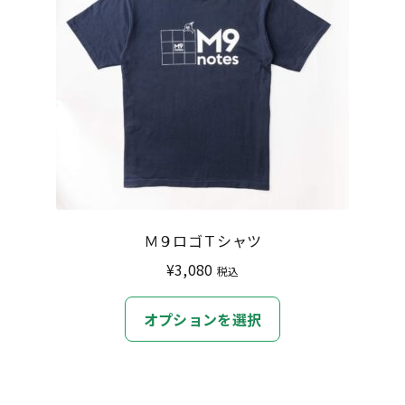
Ｍ９ロゴＴシャツ
¥
3,080
税込
こ
オプションを選択
の
商
品