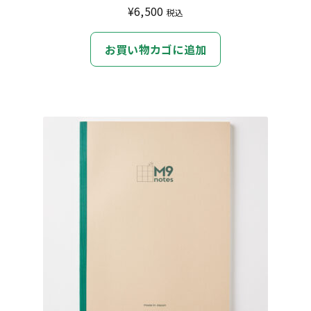
り
¥
6,500
税込
ま
す。
お買い物カゴに追加
オ
プ
シ
ョ
ン
は
商
品
ペ
ー
ジ
か
ら
選