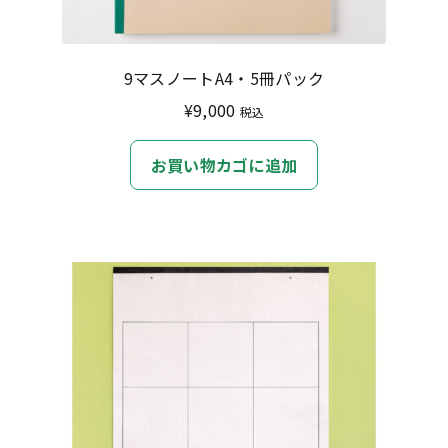
択
で
き
9マスノートA4・5冊パック
ま
¥
9,000
税込
す
お買い物カゴに追加