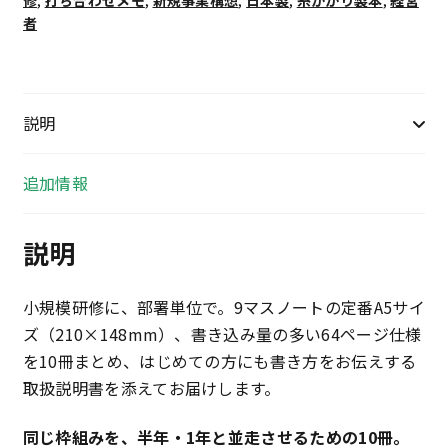
修
,
打ち合わせメモ
,
新規事業構想
,
日本製
,
糸かがり製本
,
経営
64
者
ペ
ー
ジ
10
説明
冊
（取
追加情報
扱
説
説明
明
書
小規模研修に、部署単位で。9マスノートの定番A5サイ
付
ズ（210×148mm）、書き込み量の多い64ページ仕様
き）
を10冊まとめ、はじめての方にも書き方をお伝えする
個
取扱説明書を添えてお届けします。
同じ枠組みを、半年・1年と並走させるための10冊。