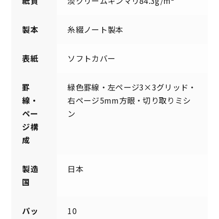
紙質
淡クリームキンマリ84.3g/m²
製本
糸綴ノート製本
表紙
ソフトカバー
罫
緑色罫線・左ページ3×3グリッド・
線・
右ページ5mm方眼・切り取りミシ
ペー
ン
ジ構
成
製造
日本
国
パッ
10