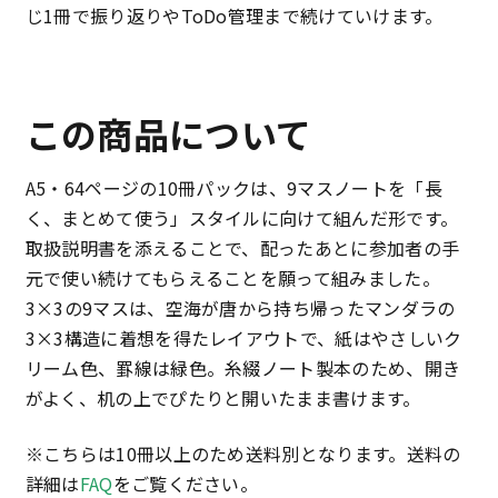
じ1冊で振り返りやToDo管理まで続けていけます。
この商品について
A5・64ページの10冊パックは、9マスノートを「長
く、まとめて使う」スタイルに向けて組んだ形です。
取扱説明書を添えることで、配ったあとに参加者の手
元で使い続けてもらえることを願って組みました。
3×3の9マスは、空海が唐から持ち帰ったマンダラの
3×3構造に着想を得たレイアウトで、紙はやさしいク
リーム色、罫線は緑色。糸綴ノート製本のため、開き
がよく、机の上でぴたりと開いたまま書けます。
※こちらは10冊以上のため送料別となります。送料の
詳細は
FAQ
をご覧ください。