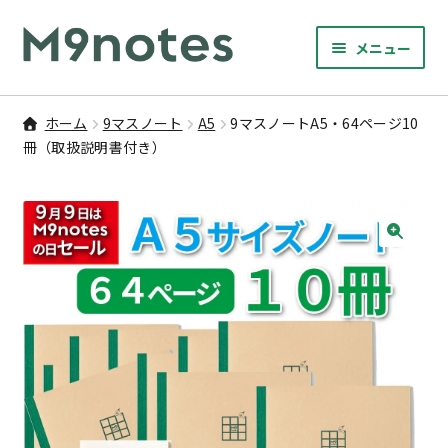
ナ
コ
メニュー
ビ
ン
サ
ゲ
テ
9マスノート
ブ
ー
ン
ホーム
9マスノート
A5
9マスノートA5・64ページ10
メ
サ
シ
ツ
冊（取扱説明書付き）
書籍・文具・雑貨
ニ
ブ
ョ
へ
ュ
メ
ン
ス
サ
研修
ー
ニ
ブ
へ
キ
を
ュ
メ
ス
ッ
🔍
M9notesのこと
展
ー
ニ
キ
プ
開
を
ュ
ッ
お問い合わせ
展
ー
プ
開
を
アカウント
展
開
ご利用案内