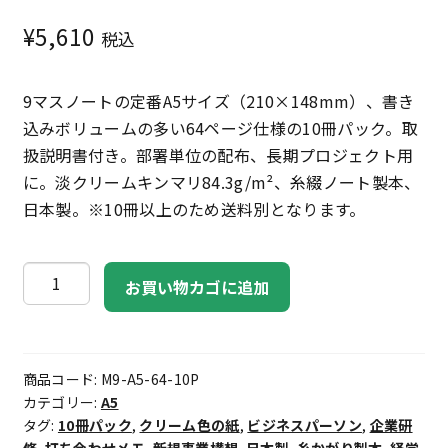
¥
5,610
税込
9マスノートの定番A5サイズ（210×148mm）、書き
込みボリュームの多い64ページ仕様の10冊パック。取
扱説明書付き。部署単位の配布、長期プロジェクト用
に。淡クリームキンマリ84.3g/m²、糸綴ノート製本、
日本製。※10冊以上のため送料別となります。
9
お買い物カゴに追加
マ
ス
ノ
商品コード:
M9-A5-64-10P
ー
カテゴリー:
A5
ト
タグ:
10冊パック
,
クリーム色の紙
,
ビジネスパーソン
,
企業研
A5・