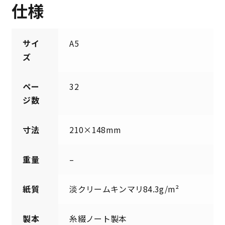
仕様
サイ
A5
ズ
ペー
32
ジ数
寸法
210×148mm
重量
–
紙質
淡クリームキンマリ84.3g/m²
製本
糸綴ノート製本