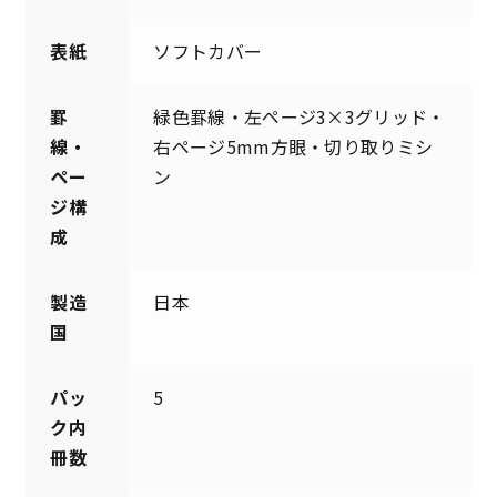
表紙
ソフトカバー
罫
緑色罫線・左ページ3×3グリッド・
線・
右ページ5mm方眼・切り取りミシ
ペー
ン
ジ構
成
製造
日本
国
パッ
5
ク内
冊数