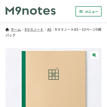
ナ
コ
メニュー
ビ
ン
サ
ゲ
テ
9マスノート
ブ
ー
ン
ホーム
9マスノート
A5
9マスノートA5・32ページ5冊
メ
サ
シ
ツ
パック
書籍・文具・雑貨
ニ
ブ
ョ
へ
ュ
メ
ン
ス
サ
研修
ー
ニ
ブ
へ
キ
を
ュ
メ
ス
ッ
🔍
M9notesのこと
展
ー
ニ
キ
プ
開
を
ュ
ッ
お問い合わせ
展
ー
プ
開
を
アカウント
展
開
ご利用案内