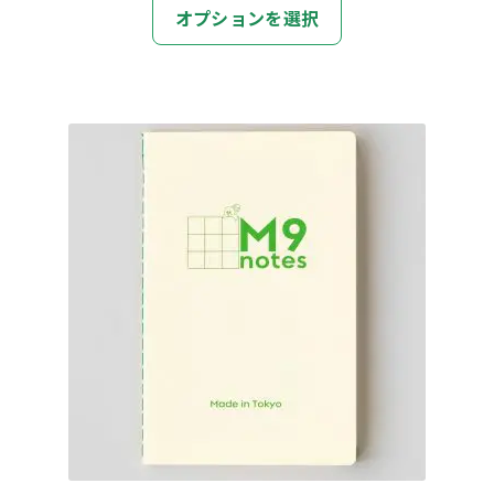
こ
オプションを選択
の
商
品
に
は
複
数
の
バ
リ
エ
ー
シ
ョ
ン
が