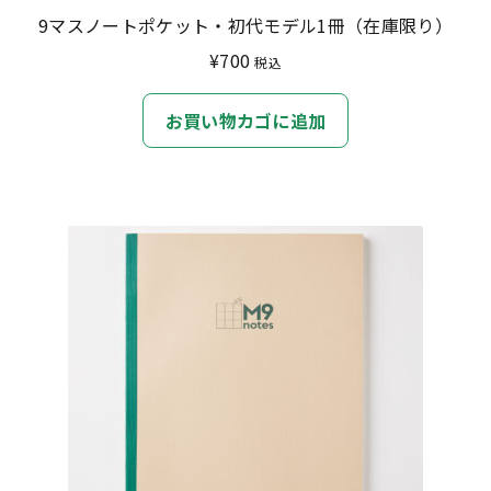
あ
9マスノートポケット・初代モデル1冊（在庫限り）
り
¥
700
税込
ま
す。
お買い物カゴに追加
オ
プ
シ
ョ
ン
は
商
品
ペ
ー
ジ
か
ら