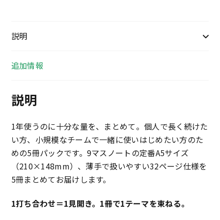
ー
ジ
5
説明
冊
パ
追加情報
ッ
ク
説明
個
1年使うのに十分な量を、まとめて。個人で長く続けた
い方、小規模なチームで一緒に使いはじめたい方のた
めの5冊パックです。9マスノートの定番A5サイズ
（210×148mm）、薄手で扱いやすい32ページ仕様を
5冊まとめてお届けします。
1打ち合わせ＝1見開き。1冊で1テーマを束ねる。