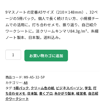
9マスノートの定番A5サイズ（210×148mm）、32ペ
ージの5冊パック。個人で長く続けたい方、小規模チー
ムでの活用に。打ち合わせメモ、振り返り、自己紹介
ワークシートに。淡クリームキンマリ84.3g/m²、糸綴
ノート製本、日本製。送料込み。
9
お買い物カゴに追加
マ
ス
ノ
商品コード:
M9-A5-32-5P
ー
カテゴリー:
A5
ト
タグ:
5冊パック
,
クリーム色の紙
,
ビジネスパーソン
,
学生
,
打
A5・
ち合わせメモ
,
日本製
,
書くプロ
,
糸かがり製本
,
経営者
,
自己紹
32
介ワークシート
ペ