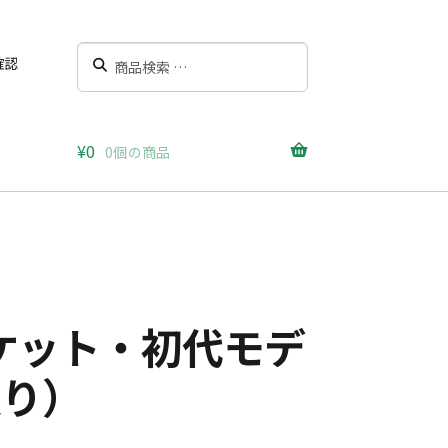
検
検
確認
索
索
対
象:
¥
0
0個の商品
ケット・初代モデ
限り）