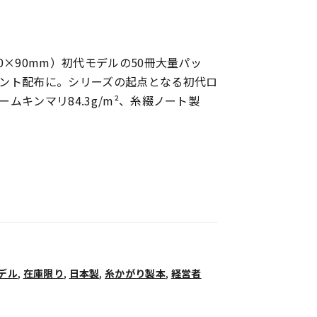
0×90mm）初代モデルの50冊大量パッ
ント配布に。シリーズの起点となる初代ロ
ムキンマリ84.3g/m²、糸綴ノート製
デル
,
在庫限り
,
日本製
,
糸かがり製本
,
経営者