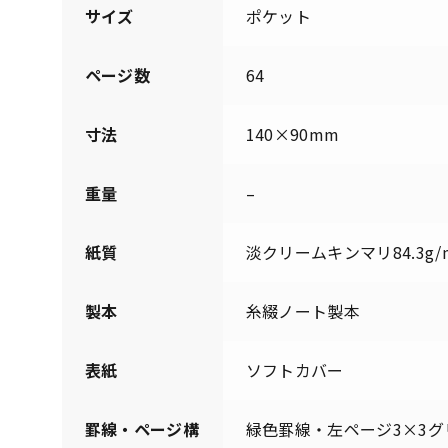
サイズ
ポケット
ページ数
64
寸法
140×90mm
重量
–
紙質
淡クリームキンマリ84.3g/
製本
糸綴ノート製本
表紙
ソフトカバー
罫線・ページ構
緑色罫線・左ページ3×3