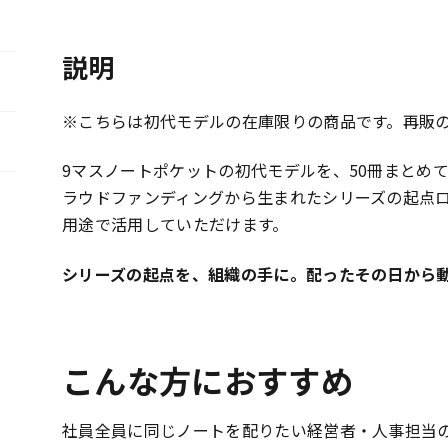
ッ
ト・
初
説明
代
モ
※こちらは初代モデルの在庫限りの商品です。再販
デ
ル
9マスノートポケットの初代モデルを、50冊まとめて
50
ラウドファンディングから生まれたシリーズの起点
冊
用途で活用していただけます。
（在
庫
シリーズの起点を、組織の手に。配ったその日から
限
り）
個
こんな方におすすめ
社員全員に同じノートを配りたい経営者・人事担当の