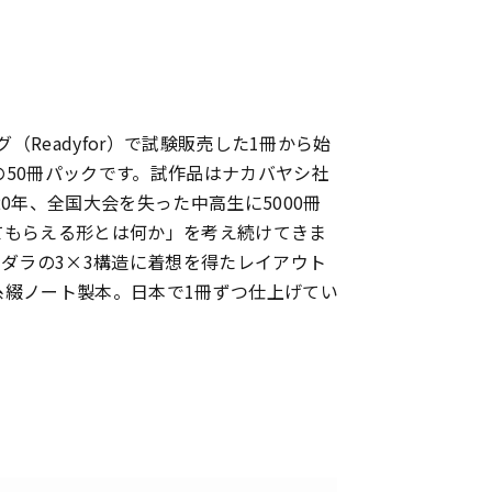
（Readyfor）で試験販売した1冊から始
50冊パックです。試作品はナカバヤシ社
0年、全国大会を失った中高生に5000冊
てもらえる形とは何か」を考え続けてきま
ンダラの3×3構造に着想を得たレイアウト
糸綴ノート製本。日本で1冊ずつ仕上げてい