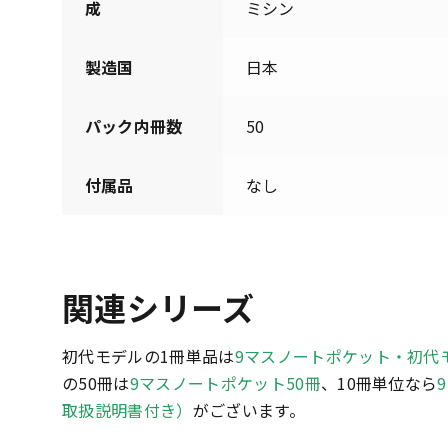
成
ミシン
製造国
日本
パック内冊数
50
付属品
なし
関連シリーズ
初代モデルの1冊単品は
9マスノートポケット・初代
の50冊は
9マスノートポケット50冊
、10冊単位なら
取扱説明書付き）
がございます。