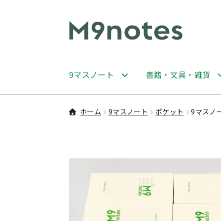
ナ
コ
ビ
ン
ゲ
テ
ー
ン
9マスノート
書籍・文具・雑貨
シ
ツ
ョ
へ
ン
ス
ホーム
9マスノート
ポケット
9マスノ
へ
キ
ス
ッ
キ
プ
ッ
プ