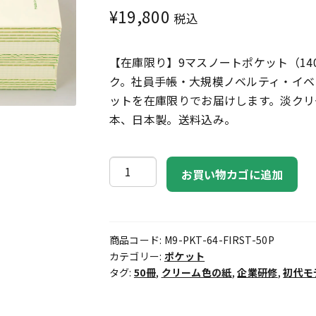
¥
19,800
税込
【在庫限り】9マスノートポケット（14
ク。社員手帳・大規模ノベルティ・イベ
ットを在庫限りでお届けします。淡クリー
本、日本製。送料込み。
9
お買い物カゴに追加
マ
ス
ノ
商品コード:
M9-PKT-64-FIRST-50P
ー
カテゴリー:
ポケット
ト
タグ:
50冊
,
クリーム色の紙
,
企業研修
,
初代モ
ポ
ケ