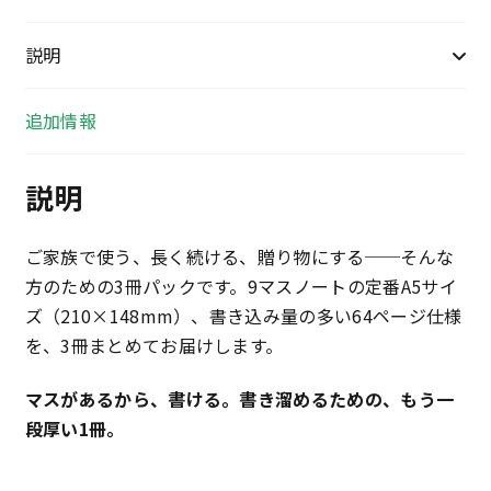
ー
ジ
説明
3
冊
追加情報
パ
ッ
説明
ク
個
ご家族で使う、長く続ける、贈り物にする──そんな
方のための3冊パックです。9マスノートの定番A5サイ
ズ（210×148mm）、書き込み量の多い64ページ仕様
を、3冊まとめてお届けします。
マスがあるから、書ける。書き溜めるための、もう一
段厚い1冊。