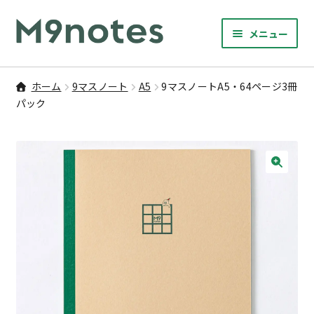
ナ
コ
メニュー
ビ
ン
サ
ゲ
テ
9マスノート
ブ
ー
ン
ホーム
9マスノート
A5
9マスノートA5・64ページ3冊
メ
サ
シ
ツ
パック
書籍・文具・雑貨
ニ
ブ
ョ
へ
ュ
メ
ン
ス
サ
研修
ー
ニ
ブ
へ
キ
を
ュ
メ
ス
ッ
🔍
M9notesのこと
展
ー
ニ
キ
プ
開
を
ュ
ッ
お問い合わせ
展
ー
プ
開
を
アカウント
展
開
ご利用案内