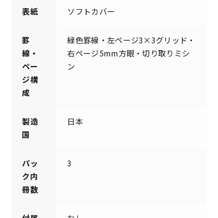
表紙
ソフトカバー
罫
緑色罫線・左ページ3×3グリッド・
線・
右ページ5mm方眼・切り取りミシ
ペー
ン
ジ構
成
製造
日本
国
パッ
3
ク内
冊数