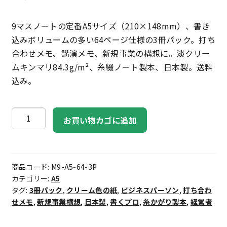
9マスノートの定番A5サイズ（210×148mm）、書き
込みボリュームの多い64ページ仕様の3冊パック。打ち
合わせメモ、講演メモ、新規事業の構想に。淡クリー
ムキンマリ84.3g/m²、糸綴ノート製本、日本製。送料
込み。
9
お買い物カゴに追加
マ
ス
ノ
商品コード:
M9-A5-64-3P
ー
カテゴリー:
A5
ト
タグ:
3冊パック
,
クリーム色の紙
,
ビジネスパーソン
,
打ち合わ
A5・
せメモ
,
新規事業構想
,
日本製
,
書くプロ
,
糸かがり製本
,
経営者
64
ペ