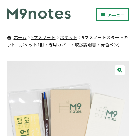
ナ
コ
メニュー
ビ
ン
サ
ゲ
テ
9マスノート
ブ
ー
ン
ホーム
9マスノート
ポケット
9マスノートスタートキ
メ
サ
シ
ツ
ット（ポケット1冊・専用カバー・取扱説明書・青色ペン）
書籍・文具・雑貨
ニ
ブ
ョ
へ
ュ
メ
ン
ス
サ
研修
ー
ニ
ブ
へ
キ
を
ュ
メ
ス
ッ
🔍
M9notesのこと
展
ー
ニ
キ
プ
開
を
ュ
ッ
お問い合わせ
展
ー
プ
開
を
アカウント
展
開
ご利用案内