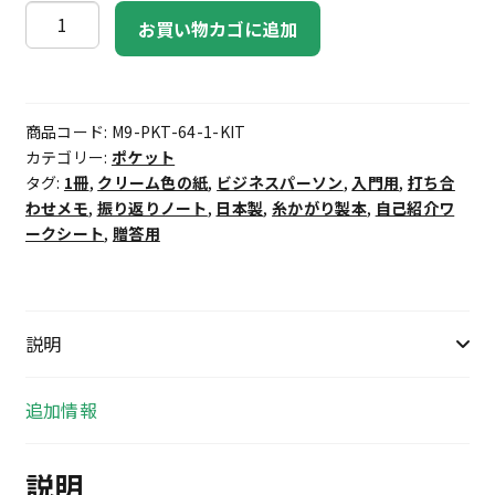
9
お買い物カゴに追加
マ
ス
ノ
商品コード:
M9-PKT-64-1-KIT
ー
カテゴリー:
ポケット
ト
タグ:
1冊
,
クリーム色の紙
,
ビジネスパーソン
,
入門用
,
打ち合
ス
わせメモ
,
振り返りノート
,
日本製
,
糸かがり製本
,
自己紹介ワ
タ
ークシート
,
贈答用
ー
ト
キ
ッ
説明
ト
（ポ
追加情報
ケ
ッ
説明
ト