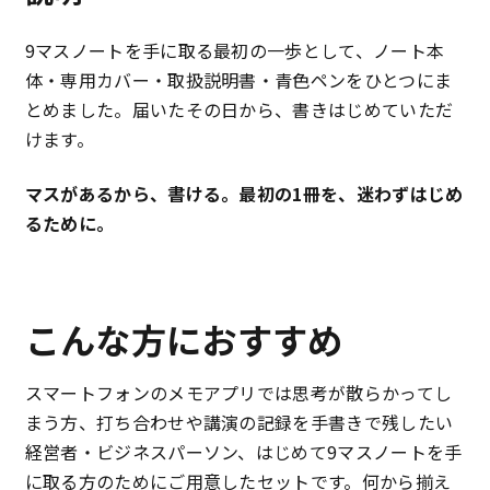
1
9マスノートを手に取る最初の一歩として、ノート本
冊・
体・専用カバー・取扱説明書・青色ペンをひとつにま
専
とめました。届いたその日から、書きはじめていただ
用
けます。
カ
バ
マスがあるから、書ける。最初の1冊を、迷わずはじめ
ー・
るために。
取
扱
説
明
こんな方におすすめ
書・
青
スマートフォンのメモアプリでは思考が散らかってし
色
まう方、打ち合わせや講演の記録を手書きで残したい
ペ
経営者・ビジネスパーソン、はじめて9マスノートを手
ン）
に取る方のためにご用意したセットです。何から揃え