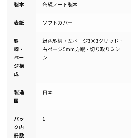
製本
糸綴ノート製本
表紙
ソフトカバー
罫
緑色罫線・左ページ3×3グリッド・
線・
右ページ5mm方眼・切り取りミシ
ペー
ン
ジ構
成
製造
日本
国
パッ
1
ク内
冊数