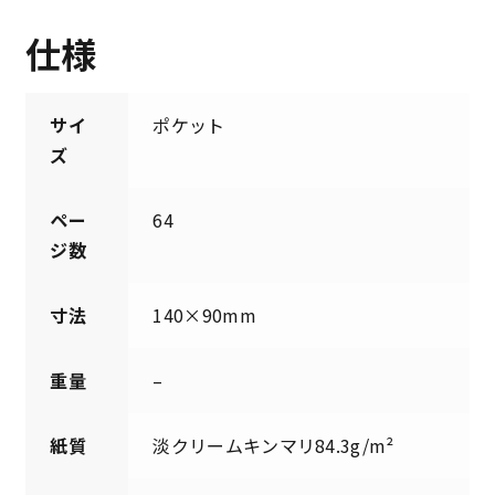
仕様
サイ
ポケット
ズ
ペー
64
ジ数
寸法
140×90mm
重量
–
紙質
淡クリームキンマリ84.3g/m²