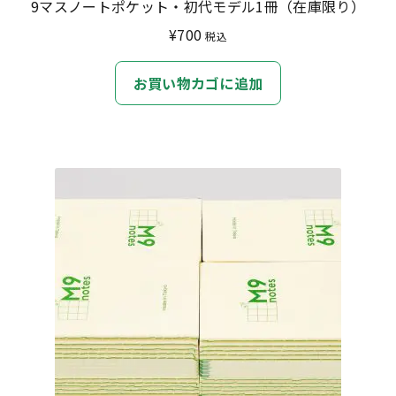
9マスノートポケット・初代モデル1冊（在庫限り）
り
¥
700
税込
ま
す。
お買い物カゴに追加
オ
プ
シ
ョ
ン
は
商
品
ペ
ー
ジ
か
ら