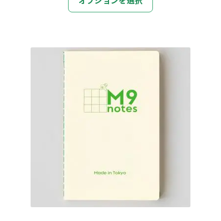
の
商
品
に
は
複
数
の
バ
リ
エ
ー
シ
ョ
ン
が
あ