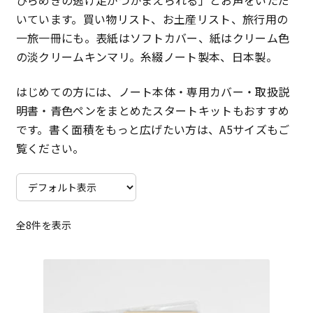
ひらめきの逃げ足がつかまえられる」とお声をいただ
ュ
メ
いています。買い物リスト、お土産リスト、旅行用の
M9notesのこと
ー
ニ
一旅一冊にも。表紙はソフトカバー、紙はクリーム色
を
ュ
の淡クリームキンマリ。糸綴ノート製本、日本製。
お問い合わせ
展
ー
開
を
はじめての方には、ノート本体・専用カバー・取扱説
アカウント
展
明書・青色ペンをまとめたスタートキットもおすすめ
開
です。書く面積をもっと広げたい方は、A5サイズもご
ご利用案内
覧ください。
特定商取引法に基づく表記
プライバシーポリシー
全8件を表示