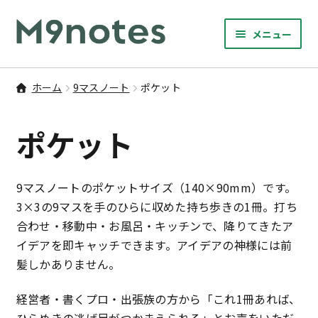
ナ
コ
メニュー
ビ
ン
サ
ゲ
テ
9マスノート
ブ
ー
ン
ホーム
9マスノート
ポケット
メ
シ
ツ
ポケット
ニ
ョ
へ
ポケット
ュ
ン
ス
A5
ー
へ
キ
を
ス
ッ
A4
9マスノートのポケットサイズ（140×90mm）です。
展
キ
プ
開
3×3の9マスを手のひらに収めた持ち歩きの1冊。打ち
ッ
A1（大判）
合わせ・移動中・お風呂・キッチンで、降りてきたア
プ
イデアを即キャッチできます。アイデアの神様には前
サ
書籍・文具・雑貨
髪しかありません。
ブ
メ
サ
経営者・書くプロ・出張族の方から「これ1冊あれば、
研修
ニ
ブ