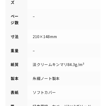
ズ
ペー
–
ジ数
寸法
210×148mm
重量
–
紙質
淡クリームキンマリ84.3g/m²
製本
糸綴ノート製本
表紙
ソフトカバー