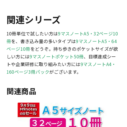
関連シリーズ
10冊単位で試したい方は
9マスノートA5・32ページ10
冊
を、書き込み量の多いタイプは
9マスノートA5・64
ページ10冊
をどうぞ。持ち歩きのポケットサイズが欲
しい方には
9マスノートポケット50冊
、目標達成シー
トや企業研修に取り組みたい方には
9マスノートA4・
160ページ3冊パック
がございます。
関連商品