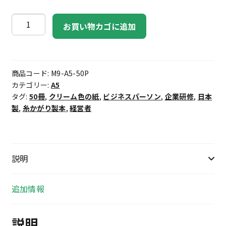
9
お買い物カゴに追加
マ
ス
ノ
商品コード:
M9-A5-50P
ー
カテゴリー:
A5
ト
タグ:
50冊
,
クリーム色の紙
,
ビジネスパーソン
,
企業研修
,
日本
A5・
製
,
糸かがり製本
,
経営者
50
冊
個
説明
追加情報
説明