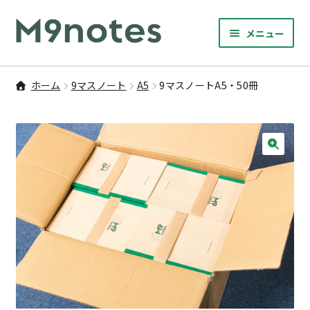
ナ
コ
メニュー
ビ
ン
サ
ゲ
テ
9マスノート
ブ
ー
ン
ホーム
9マスノート
A5
9マスノートA5・50冊
メ
サ
シ
ツ
書籍・文具・雑貨
ニ
ブ
ョ
へ
ュ
メ
ン
ス
サ
研修
ー
ニ
ブ
へ
キ
🔍
を
ュ
メ
ス
ッ
M9notesのこと
展
ー
ニ
キ
プ
開
を
ュ
ッ
お問い合わせ
展
ー
プ
開
を
アカウント
展
開
ご利用案内