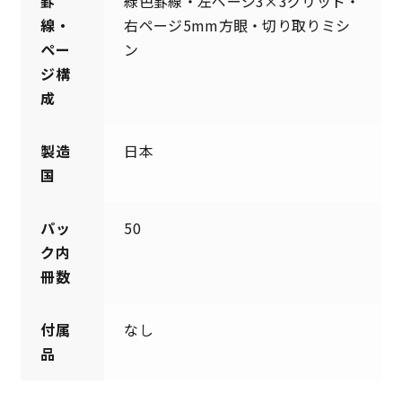
罫
緑色罫線・左ページ3×3グリッド・
線・
右ページ5mm方眼・切り取りミシ
ペー
ン
ジ構
成
製造
日本
国
パッ
50
ク内
冊数
付属
なし
品