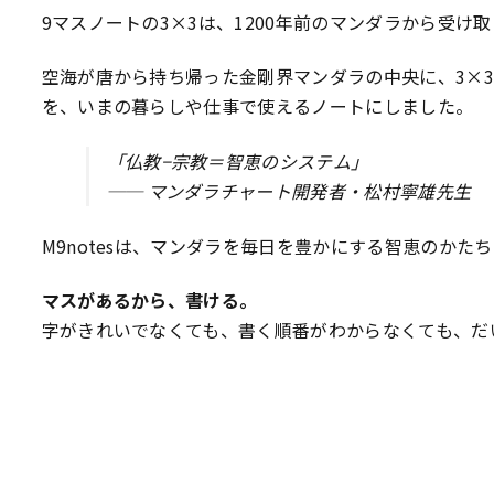
9マスノートの3×3は、1200年前のマンダラから受け
空海が唐から持ち帰った金剛界マンダラの中央に、3×
を、いまの暮らしや仕事で使えるノートにしました。
「仏教−宗教＝智恵のシステム」
── マンダラチャート開発者・松村寧雄先生
M9notesは、マンダラを毎日を豊かにする智恵のか
マスがあるから、書ける。
字がきれいでなくても、書く順番がわからなくても、だ