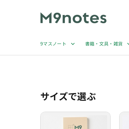
ナ
コ
ビ
ン
ゲ
テ
ー
ン
9マスノート
書籍・文具・雑貨
シ
ツ
ョ
へ
ン
ス
へ
キ
ス
ッ
キ
プ
サイズで選ぶ
ッ
プ