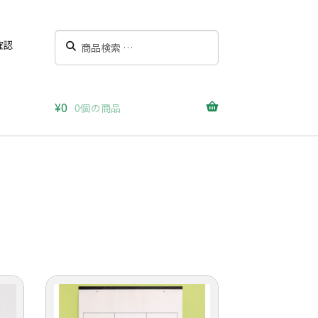
検
検
確認
索
索
対
象:
¥
0
0個の商品