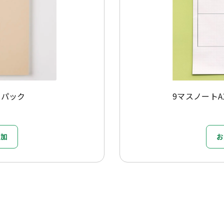
冊パック
9マスノートA1
追加
お