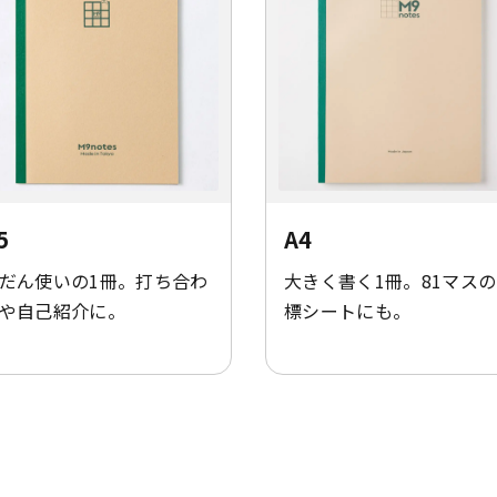
5
A4
だん使いの1冊。打ち合わ
大きく書く1冊。81マス
や自己紹介に。
標シートにも。