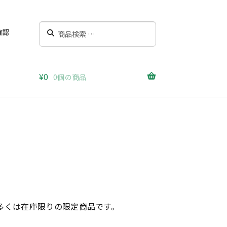
検
検
確認
索
索
対
象:
¥
0
0個の商品
多くは在庫限りの限定商品です。