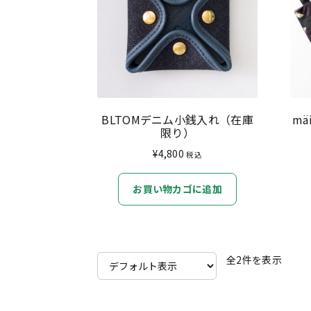
BLTOMデニム小銭入れ（在庫
m
限り）
¥
4,800
税込
お買い物カゴに追加
全2件を表示