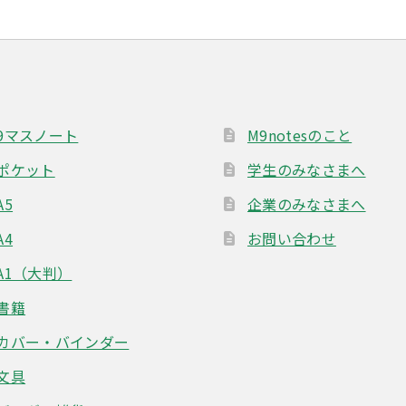
バ
リ
エ
ー
シ
ョ
9マスノート
M9notesのこと
ン
が
ポケット
学生のみなさまへ
あ
A5
企業のみなさまへ
り
ま
A4
お問い合わせ
す。
オ
A1（大判）
プ
書籍
シ
ョ
カバー・バインダー
ン
は
文具
商