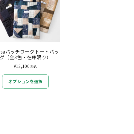
äisaパッチワークトートバッ
グ（全3色・在庫限り）
¥
12,100
税込
こ
オプションを選択
の
商
品
に
は
複
数
の