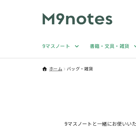
ナ
コ
ビ
ン
ゲ
テ
ー
ン
9マスノート
書籍・文具・雑貨
シ
ツ
ョ
へ
ン
ス
ホーム
バッグ・雑貨
へ
キ
ス
ッ
キ
プ
ッ
プ
9マスノートと一緒にお使いい