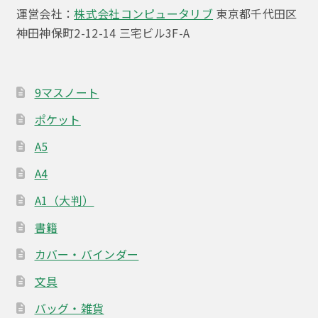
ら
シ
運営会社：
株式会社コンピュータリブ
東京都千代田区
選
ョ
神田神保町2-12-14 三宅ビル3F-A
択
ン
で
が
き
あ
9マスノート
ま
り
ポケット
す
ま
す。
A5
オ
A4
プ
シ
A1（大判）
ョ
書籍
ン
カバー・バインダー
は
商
文具
品
バッグ・雑貨
ペ