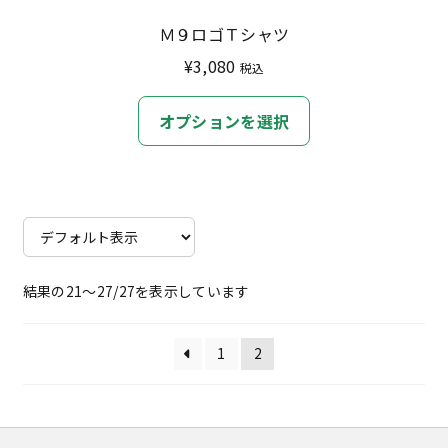
あ
Ｍ９ロゴＴシャツ
り
¥
3,080
税込
ま
す。
こ
オプションを選択
オ
の
プ
商
シ
品
ョ
に
ン
は
は
複
結果の21～27/27を表示しています
商
数
品
の
ペ
バ
1
2
ー
リ
ジ
エ
か
ー