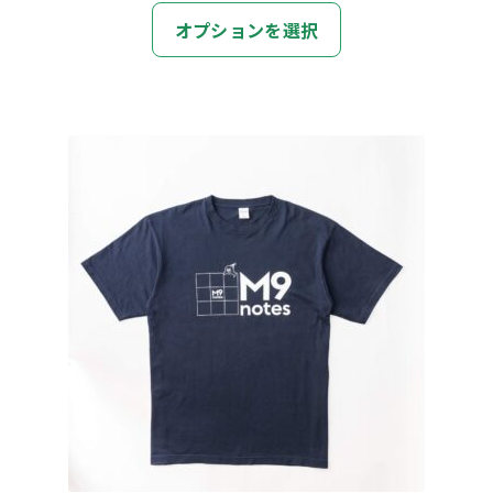
こ
オプションを選択
の
商
品
に
は
複
数
の
バ
リ
エ
ー
シ
ョ
ン
が