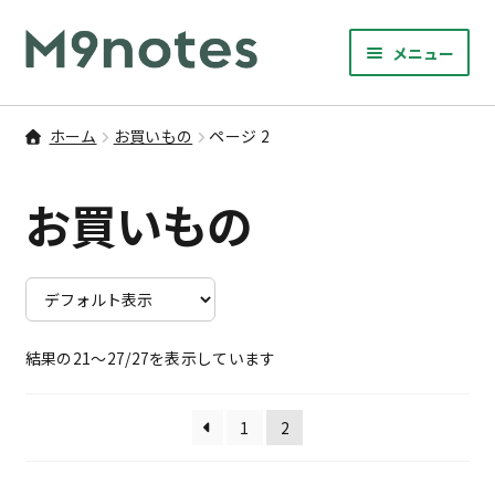
ナ
コ
メニュー
ビ
ン
サ
ゲ
テ
9マスノート
ブ
ー
ン
ホーム
お買いもの
ページ 2
メ
サ
シ
ツ
書籍・文具・雑貨
ニ
ブ
ョ
へ
お買いもの
ュ
メ
ン
ス
サ
研修
ー
ニ
ブ
へ
キ
を
ュ
メ
ス
ッ
M9notesのこと
展
ー
ニ
キ
プ
開
を
ュ
ッ
お問い合わせ
展
ー
結果の21～27/27を表示しています
プ
開
を
アカウント
展
1
2
開
ご利用案内