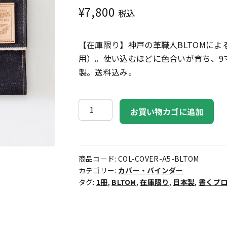
¥
7,800
税込
【在庫限り】神戸の革職人BLTOMによ
用）。使い込むほどに色合いが育ち、9
製。送料込み。
BLTOM
お買い物カゴに追加
デ
ニ
ム
商品コード:
COL-COVER-A5-BLTOM
手
カテゴリー:
カバー・バインダー
帳
タグ:
1冊
,
BLTOM
,
在庫限り
,
日本製
,
書くプ
カ
バ
ー