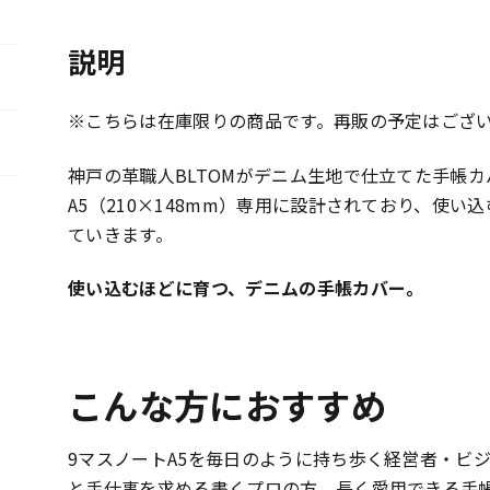
A5（在
庫
説明
限
り）
個
※こちらは在庫限りの商品です。再販の予定はござ
神戸の革職人BLTOMがデニム生地で仕立てた手帳カ
A5（210×148mm）専用に設計されており、使
ていきます。
使い込むほどに育つ、デニムの手帳カバー。
こんな方におすすめ
9マスノートA5を毎日のように持ち歩く経営者・ビ
と手仕事を求める書くプロの方、長く愛用できる手