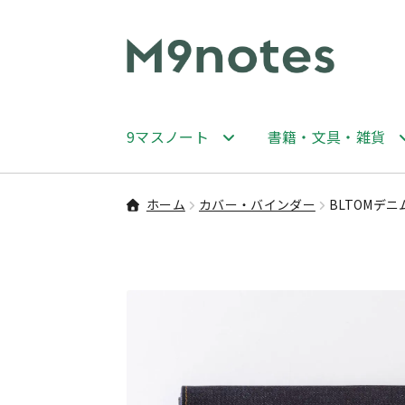
ナ
コ
ビ
ン
ゲ
テ
ー
ン
9マスノート
書籍・文具・雑貨
シ
ツ
ョ
へ
ン
ス
ホーム
カバー・バインダー
BLTOMデ
へ
キ
ス
ッ
キ
プ
ッ
プ