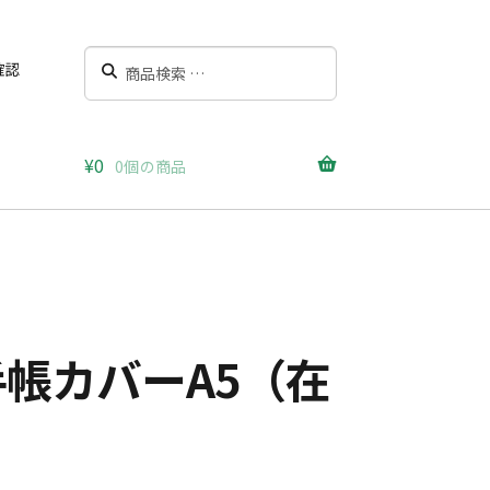
検
検
確認
索
索
対
象:
¥
0
0個の商品
手帳カバーA5（在