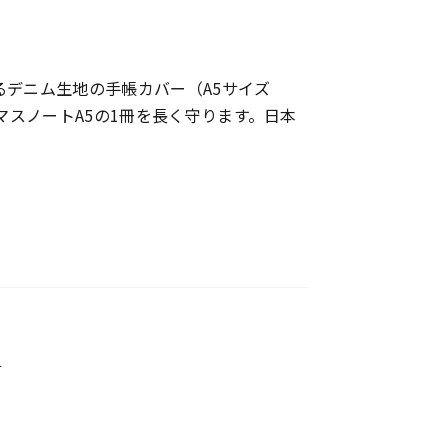
るデニム生地の手帳カバー（A5サイズ
マスノートA5の1冊を長く守ります。日本
ロ