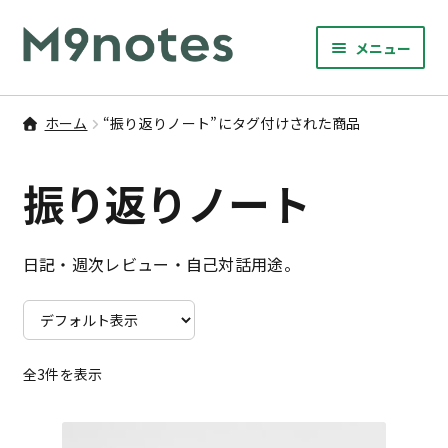
ナ
コ
メニュー
ビ
ン
サ
ゲ
テ
9マスノート
ブ
ー
ン
ホーム
“振り返りノート”にタグ付けされた商品
メ
サ
シ
ツ
書籍・文具・雑貨
ニ
ブ
ョ
へ
振り返りノート
ュ
メ
ン
ス
サ
研修
ー
ニ
ブ
へ
キ
を
ュ
メ
ス
ッ
M9notesのこと
日記・週次レビュー・自己対話用途。
展
ー
ニ
キ
プ
開
を
ュ
ッ
お問い合わせ
展
ー
プ
開
を
アカウント
展
全3件を表示
開
ご利用案内