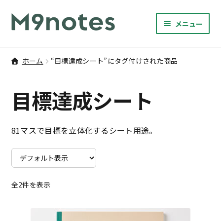
ナ
コ
メニュー
ビ
ン
サ
ゲ
テ
9マスノート
ブ
ー
ン
ホーム
“目標達成シート”にタグ付けされた商品
メ
サ
シ
ツ
書籍・文具・雑貨
ニ
ブ
ョ
へ
目標達成シート
ュ
メ
ン
ス
サ
研修
ー
ニ
ブ
へ
キ
を
ュ
メ
ス
ッ
M9notesのこと
81マスで目標を立体化するシート用途。
展
ー
ニ
キ
プ
開
を
ュ
ッ
お問い合わせ
展
ー
プ
開
を
アカウント
展
全2件を表示
開
ご利用案内