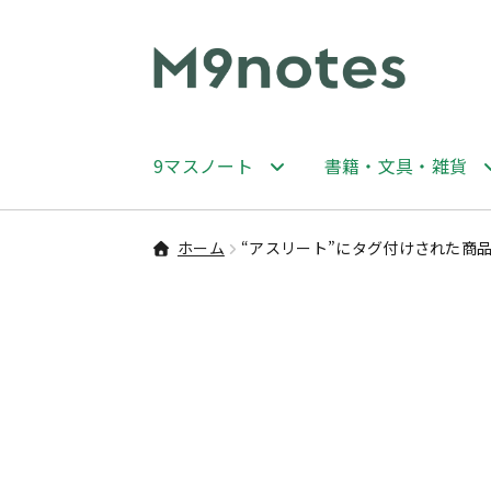
ナ
コ
ビ
ン
ゲ
テ
ー
ン
9マスノート
書籍・文具・雑貨
シ
ツ
ョ
へ
ン
ス
ホーム
“アスリート”にタグ付けされた商
へ
キ
ス
ッ
キ
プ
ッ
プ