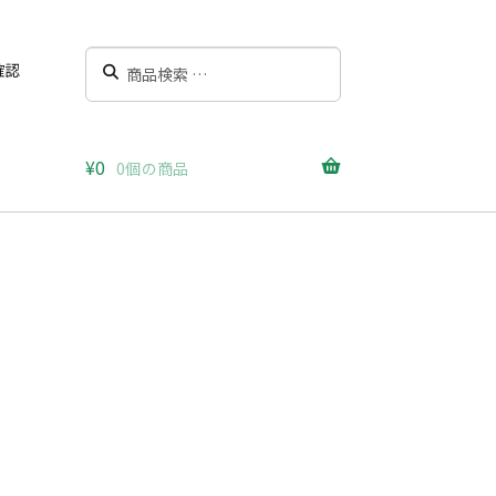
検
検
確認
索
索
対
象:
¥
0
0個の商品