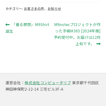
カテゴリー:
お客さまの声
、
お知らせ
投
前
次
「着る瞑想」M9Shirt
M9notesプロジェクトが作
の
の
った手帳M365 [2024年版]
誕生
稿
投
投
予約受付中。お届けは12月
ナ
稿:
稿:
上旬です。
ビ
ゲ
ー
シ
運営会社：
株式会社コンピュータリブ
東京都千代田区
ョ
神田神保町2-12-14 三宅ビル3F-A
ン