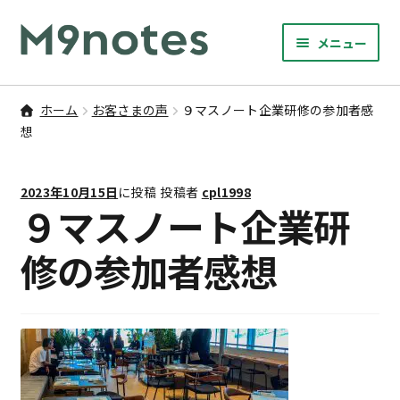
ナ
コ
メニュー
ビ
ン
サ
ゲ
テ
9マスノート
ブ
ー
ン
ホーム
お客さまの声
９マスノート企業研修の参加者感
メ
サ
シ
ツ
想
書籍・文具・雑貨
ニ
ブ
ョ
へ
ュ
メ
ン
ス
サ
研修
ー
2023年10月15日
に投稿
投稿者
cpl1998
ニ
ブ
へ
キ
９マスノート企業研
を
ュ
メ
ス
ッ
M9notesのこと
展
ー
ニ
キ
プ
修の参加者感想
開
を
ュ
ッ
お問い合わせ
展
ー
プ
開
を
アカウント
展
開
ご利用案内