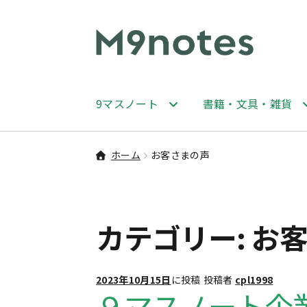
ナ
コ
ビ
ン
ゲ
テ
ー
ン
9マスノート
書籍・文具・雑貨
シ
ツ
ョ
へ
ン
ス
ホーム
お客さまの声
へ
キ
ス
ッ
キ
プ
ッ
カテゴリー:
お
プ
2023年10月15日
に投稿
投稿者
cpl1998
９マスノート企