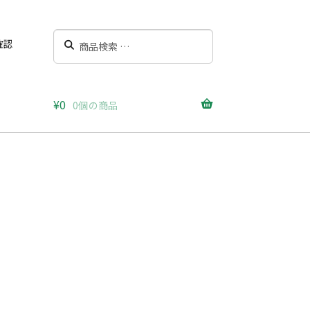
検
検
確認
索
索
対
象:
¥
0
0個の商品