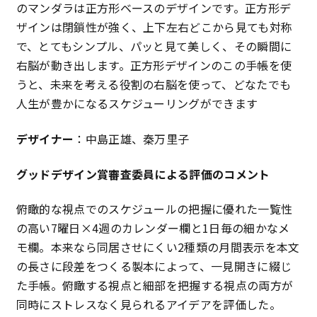
のマンダラは正方形ベースのデザインです。正方形デ
ザインは閉鎖性が強く、上下左右どこから見ても対称
で、とてもシンプル、パッと見て美しく、その瞬間に
右脳が動き出します。正方形デザインのこの手帳を使
うと、未来を考える役割の右脳を使って、どなたでも
人生が豊かになるスケジューリングができます
デザイナー
：中島正雄、秦万里子
グッドデザイン賞審査委員による評価のコメント
俯瞰的な視点でのスケジュールの把握に優れた一覧性
の高い7曜日×4週のカレンダー欄と1日毎の細かなメ
モ欄。本来なら同居させにくい2種類の月間表示を本文
の長さに段差をつくる製本によって、一見開きに綴じ
た手帳。俯瞰する視点と細部を把握する視点の両方が
同時にストレスなく見られるアイデアを評価した。