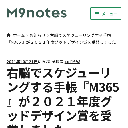
ナ
コ
メニュー
ビ
ン
サ
ゲ
テ
9マスノート
ブ
ー
ン
ホーム
お知らせ
右脳でスケジューリングする手帳
メ
サ
シ
ツ
『M365 』が２０２１年度グッドデザイン賞を受賞しました
書籍・文具・雑貨
ニ
ブ
ョ
へ
ュ
メ
ン
ス
サ
研修
ー
2021年10月21日
に投稿
投稿者
cpl1998
ニ
ブ
へ
キ
右脳でスケジューリ
を
ュ
メ
ス
ッ
M9notesのこと
展
ー
ニ
キ
プ
ングする手帳『M365
開
を
ュ
ッ
お問い合わせ
展
ー
』が２０２１年度グ
プ
開
を
アカウント
展
ッドデザイン賞を受
開
ご利用案内