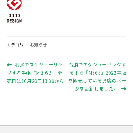
カテゴリー:
お知らせ
投
前
次
右脳でスケジューリン
右脳でスケジューリングす
の
の
る手帳『M365』2022年版
グする手帳『M 3 6 5 』発
稿
投
投
を販売しているお店のぺー
売日は10月20日13:30から
ナ
稿:
稿:
ジを更新しました。
ビ
ゲ
ー