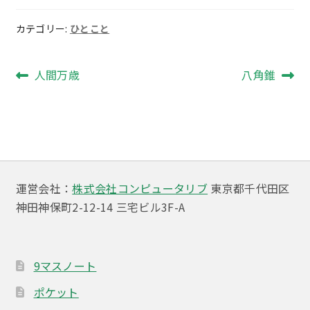
カテゴリー:
ひとこと
投
前
次
人間万歳
八角錐
の
の
稿
投
投
ナ
稿:
稿:
ビ
ゲ
運営会社：
株式会社コンピュータリブ
東京都千代田区
ー
神田神保町2-12-14 三宅ビル3F-A
シ
ョ
9マスノート
ン
ポケット