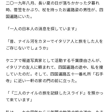
二〇一九年八月、長い夏の日が落ちかかった夕暮れ
時、菅笠をかぶり、杖を持ったお遍路姿の男性が、四
国遍路にいた。
「一人の日本人の消息を探しています」
「昔、ナイル河をカヌーでイタリア人と旅をした人を
ご存じないでしょうか」
ケニアで報道写真家として活動する千葉康由さんが、
イタリアの友人に頼まれて、四国遍路の途中、私を捜
していたのだ。そして、四国遍路五十一番札所「石手
寺」に近い一軒の家の門の前に立った。
「『二人のナイルの旅を記録したスライド』を預かっ
て来ています」
私は、一九六四年から二年間の放浪の旅の道中、たま