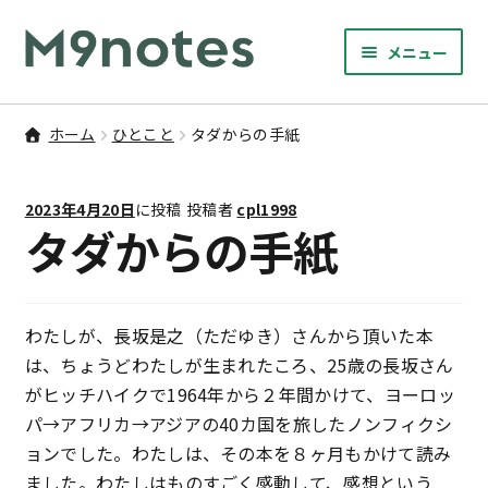
ナ
コ
メニュー
ビ
ン
サ
ゲ
テ
9マスノート
ブ
ー
ン
ホーム
ひとこと
タダからの手紙
メ
サ
シ
ツ
書籍・文具・雑貨
ニ
ブ
ョ
へ
ュ
2023年4月20日
に投稿
投稿者
cpl1998
メ
ン
ス
サ
研修
タダからの手紙
ー
ニ
ブ
へ
キ
を
ュ
メ
ス
ッ
M9notesのこと
展
ー
ニ
キ
プ
開
を
ュ
わたしが、長坂是之（ただゆき）さんから頂いた本
ッ
お問い合わせ
展
ー
は、ちょうどわたしが生まれたころ、25歳の長坂さん
プ
開
を
がヒッチハイクで1964年から２年間かけて、ヨーロッ
アカウント
展
パ→アフリカ→アジアの40カ国を旅したノンフィクシ
開
ョンでした。わたしは、その本を８ヶ月もかけて読み
ご利用案内
ました。わたしはものすごく感動して、感想という