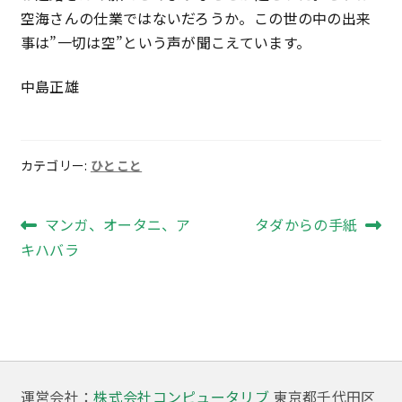
空海さんの仕業ではないだろうか。この世の中の出来
事は”一切は空”という声が聞こえています。
中島正雄
カテゴリー:
ひとこと
投
前
次
マンガ、オータニ、ア
タダからの手紙
の
の
キハバラ
稿
投
投
ナ
稿:
稿:
ビ
ゲ
ー
運営会社：
株式会社コンピュータリブ
東京都千代田区