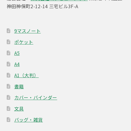
神田神保町2-12-14 三宅ビル3F-A
シ
ョ
ン
9マスノート
ポケット
A5
A4
A1（大判）
書籍
カバー・バインダー
文具
バッグ・雑貨