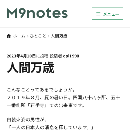
ナ
コ
メニュー
ビ
ン
サ
ゲ
テ
9マスノート
ブ
ー
ン
ホーム
ひとこと
人間万歳
メ
サ
シ
ツ
書籍・文具・雑貨
ニ
ブ
ョ
へ
ュ
2023年4月18日
に投稿
投稿者
cpl1998
メ
ン
ス
サ
研修
人間万歳
ー
ニ
ブ
へ
キ
を
ュ
メ
ス
ッ
M9notesのこと
展
ー
ニ
キ
プ
開
を
ュ
こんなことってあるでしょうか。
ッ
お問い合わせ
展
ー
２０１９年８月、夏の暑い日。四国八十八ヶ所、五十
プ
開
を
一番札所「石手寺」での出来事です。
アカウント
展
開
白装束姿の男性が、
ご利用案内
「一人の日本人の消息を探しています。」