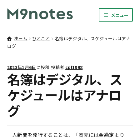
ナ
コ
メニュー
ビ
ン
サ
ゲ
テ
9マスノート
ブ
ー
ン
ホーム
ひとこと
名簿はデジタル、スケジュールはアナ
メ
サ
シ
ツ
ログ
書籍・文具・雑貨
ニ
ブ
ョ
へ
ュ
メ
ン
ス
サ
研修
ー
2023年1月6日
に投稿
投稿者
cpl1998
ニ
ブ
へ
キ
名簿はデジタル、ス
を
ュ
メ
ス
ッ
M9notesのこと
展
ー
ニ
キ
プ
ケジュールはアナロ
開
を
ュ
ッ
お問い合わせ
展
ー
グ
プ
開
を
アカウント
展
開
ご利用案内
一人新聞を発行することは、「商売には金勘定より