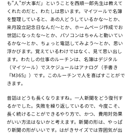
も”人”が大事だ」ということを西順一郎先生は教えて
特定商取引法に基づく表記
くれたのだと、わたしは思います。マイツールで名簿
を整理していると、あの人どうしているかな〜とか、
プライバシーポリシー
来月設立記念日なんだ〜とか、ホームページ作成でお
世話になったな〜とか、パソコンはちゃんと動いてい
るかな〜とか、ちょっと電話してみよう〜とか、思い
浮かびます。覚えているわけではなく、見て思い出し
ます。わたしの仕事のルーチンは、名簿はデジタル
（マイツール）でスケジュールはアナログ（手書き
『M365』）です。このルーチンで人を喜ばすことがで
きます。
昔話はどうも長くなりますね。一人新聞をどう復刊す
るかでした。失敗を繰り返しているので、今度こそ、
長く続けることができるやり方で、かつ、費用対効果
がいい方法はないかと考えます。新聞の形は、やっぱ
り新聞の形がいいです。はがきサイズでは雰囲気が出