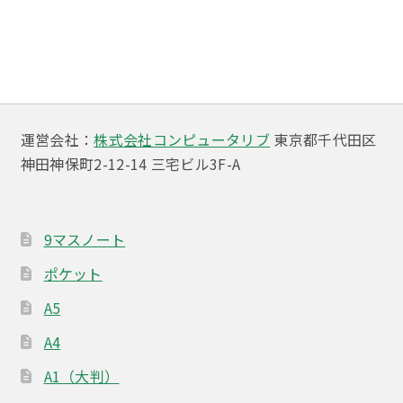
稿
投
投
ナ
稿:
稿:
ビ
ゲ
ー
運営会社：
株式会社コンピュータリブ
東京都千代田区
神田神保町2-12-14 三宅ビル3F-A
シ
ョ
ン
9マスノート
ポケット
A5
A4
A1（大判）