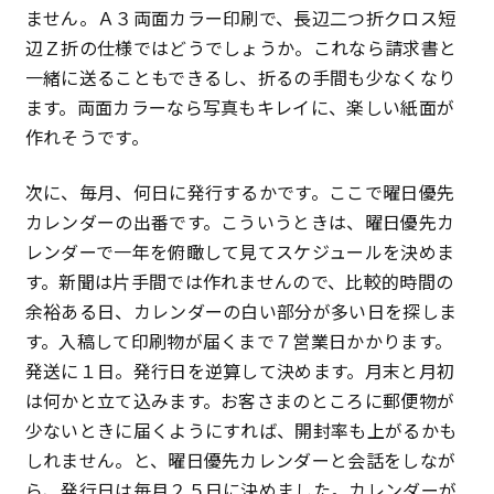
ません。Ａ３両面カラー印刷で、長辺二つ折クロス短
辺Ｚ折の仕様ではどうでしょうか。これなら請求書と
一緒に送ることもできるし、折るの手間も少なくなり
ます。両面カラーなら写真もキレイに、楽しい紙面が
作れそうです。
次に、毎月、何日に発行するかです。ここで曜日優先
カレンダーの出番です。こういうときは、曜日優先カ
レンダーで一年を俯瞰して見てスケジュールを決めま
す。新聞は片手間では作れませんので、比較的時間の
余裕ある日、カレンダーの白い部分が多い日を探しま
す。入稿して印刷物が届くまで７営業日かかります。
発送に１日。発行日を逆算して決めます。月末と月初
は何かと立て込みます。お客さまのところに郵便物が
少ないときに届くようにすれば、開封率も上がるかも
しれません。と、曜日優先カレンダーと会話をしなが
ら、発行日は毎月２５日に決めました。カレンダーが