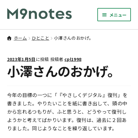
ナ
コ
メニュー
ビ
ン
サ
ゲ
テ
9マスノート
ブ
ー
ン
ホーム
ひとこと
小澤さんのおかげ。
メ
サ
シ
ツ
書籍・文具・雑貨
ニ
ブ
ョ
へ
ュ
2023年1月5日
に投稿
投稿者
cpl1998
メ
ン
ス
サ
研修
小澤さんのおかげ。
ー
ニ
ブ
へ
キ
を
ュ
メ
ス
ッ
M9notesのこと
展
ー
ニ
キ
プ
開
を
ュ
今年の目標の一つに「『やさしくデジタル』復刊」を
ッ
お問い合わせ
展
ー
書きました。やりたいことを紙に書き出して、頭の中
プ
開
を
から忘れるつもりが、ふと思うと、どうやって復刊し
アカウント
展
ようかと考えてばかりいます。復刊は、過去に２回あ
開
りました。同じようなことを繰り返しています。
ご利用案内