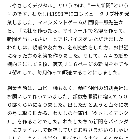
『やさしくデジタル』というのは、”一人新聞”という
特定商取引法に基づく表記
ものです。わたしは1998年にコンピュータリブ社を起
業しました。マネジメントゲームの西順一郎先生か
プライバシーポリシー
ら、「会社を作ったら、マイツールで名簿を作って、
新聞を出しなさい」とアドバイスをいただきました。
わたしは、親戚や友だち、名刺交換をした方、お世話
になった方の名簿を作りました。そして、Ａ４の紙を
横向きにして８枚、裏表で１６ページの新聞をホチキ
ス留めして、毎月作って郵送することにしました。
創業当時は、コピー機もなく、勉強仲間の印刷会社に
お願いして作っていました。部数も順調に増えて５０
０部くらいになりました。出したかと思うと直ぐに次
の号に取り掛かる、わたしの仕事は『やさしくデジタ
ル』を作ることでした。わたしたちの新聞をバインダ
ーにファイルして保存しているお客さまがいらしゃい
ました。うれしさ半分、恥ずかしさ半分、それからよ