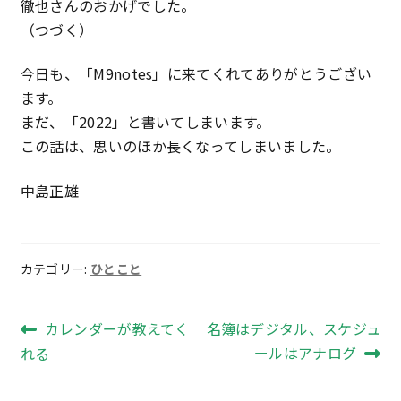
徹也さんのおかげでした。
（つづく）
今日も、「M9notes」に来てくれてありがとうござい
ます。
まだ、「2022」と書いてしまいます。
この話は、思いのほか長くなってしまいました。
中島正雄
カテゴリー:
ひとこと
投
前
次
カレンダーが教えてく
名簿はデジタル、スケジュ
の
の
ールはアナログ
れる
稿
投
投
稿:
稿: