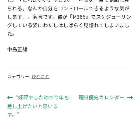
られる。なんか自分をコントロールできるような気が
します」。名言です。彼が『M365』でスケジューリン
グしている姿にわたしはしばらく見惚れてしまいまし
た。
中島正雄
カテゴリー:
ひとこと
投
前
次
“好評でしたので今年も
曜日優先カレンダー
の
の
差し上げたいと思いま
稿
投
投
す。”
ナ
稿:
稿:
ビ