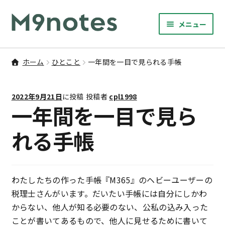
ナ
コ
メニュー
ビ
ン
サ
ゲ
テ
9マスノート
ブ
ー
ン
ホーム
ひとこと
一年間を一目で見られる手帳
メ
サ
シ
ツ
書籍・文具・雑貨
ニ
ブ
ョ
へ
ュ
2022年9月21日
に投稿
投稿者
cpl1998
メ
ン
ス
サ
研修
一年間を一目で見ら
ー
ニ
ブ
へ
キ
を
ュ
メ
ス
ッ
れる手帳
M9notesのこと
展
ー
ニ
キ
プ
開
を
ュ
ッ
お問い合わせ
展
ー
プ
開
を
わたしたちの作った手帳『M365』のヘビーユーザーの
アカウント
展
税理士さんがいます。だいたい手帳には自分にしかわ
開
からない、他人が知る必要のない、公私の込み入った
ご利用案内
ことが書いてあるもので、他人に見せるために書いて