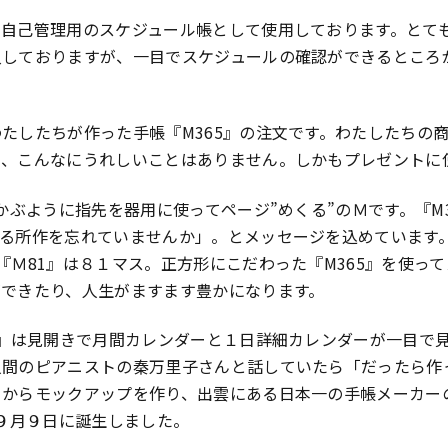
で自己管理用のスケジュール帳として使用しております。とて
入しておりますが、一目でスケジュールの確認ができるところ
たしたちが作った手帳『M365』の注文です。わたしたちの
る、こんなにうれしいことはありません。しかもプレゼントに
かぶように指先を器用に使ってページ”めくる”のＭです。『M
くる所作を忘れていませんか」。とメッセージを込めています
『Ｍ81』は８１マス。正方形にこだわった『M365』を使っ
ができたり、人生がますます豊かになります。
5』は見開きで月間カレンダーと１日詳細カレンダーが一目で
人間のピアニストの秦万里子さんと話していたら「だったら作
きからモックアップを作り、出雲にある日本一の手帳メーカー
年９月９日に誕生しました。