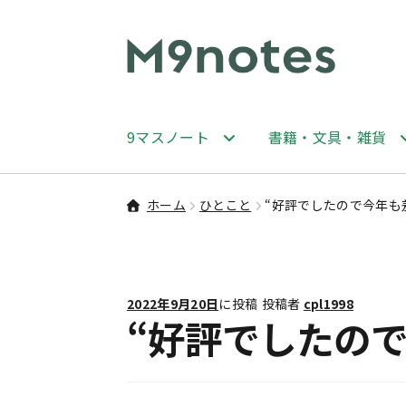
ナ
コ
ビ
ン
ゲ
テ
ー
ン
9マスノート
書籍・文具・雑貨
シ
ツ
ョ
へ
ン
ス
ホーム
ひとこと
“好評でしたので今年も
へ
キ
ス
ッ
キ
プ
ッ
2022年9月20日
に投稿
投稿者
cpl1998
プ
“好評でしたの