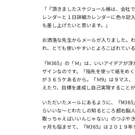
「『頂きましたスケジュール帳は、会社
レンダーと１日詳細カレンダーに色々記
も差し上げたいと思います。」
お洒落な先生からメールが入りました。わ
れ、とても使いやすいとよろこばれてい
『M365』の「Ｍ」は、いいアイデアが浮
ザインなのです。「指先を使って紙をめ
が３６５ケあるから。『Ｍ9』は９マス、
えたり、目標を達成し自己実現すること
いただいたメールにあるように、『M36
らいいな〜とわたしの知るところ超右脳
取っちゃえばいいんじゃない」のつぶや
ヶ月も悩ませて、『M365』は２０１９