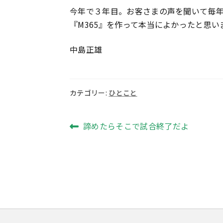
今年で３年目。お客さまの声を聞いて毎
『M365』を作って本当によかったと思い
中島正雄
カテゴリー:
ひとこと
投
前
諦めたらそこで試合終了だよ
の
稿
投
ナ
稿:
ビ
ゲ
ー