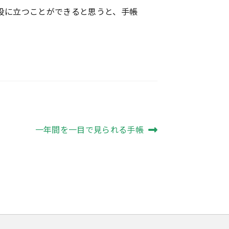
役に立つことができると思うと、手帳
次
一年間を一目で見られる手帳
の
投
稿: