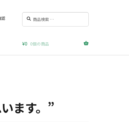
検
検
確認
索
索
対
象:
¥
0
0個の商品
います。”