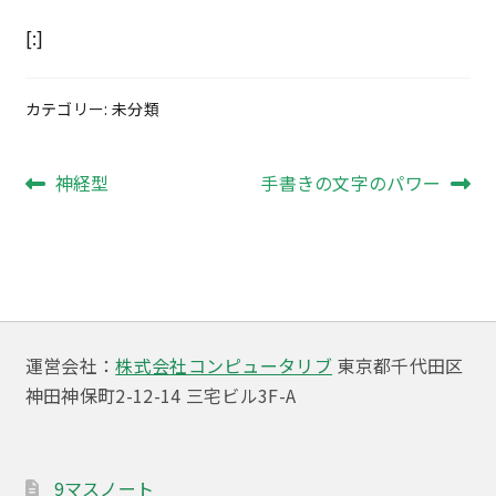
[:]
カテゴリー: 未分類
投
前
次
神経型
手書きの文字のパワー
の
の
稿
投
投
ナ
稿:
稿:
ビ
ゲ
運営会社：
株式会社コンピュータリブ
東京都千代田区
ー
神田神保町2-12-14 三宅ビル3F-A
シ
ョ
9マスノート