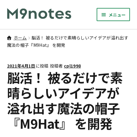
ナ
コ
メニュー
ビ
ン
サ
ゲ
テ
9マスノート
ブ
ー
ン
ホーム
脳活！ 被るだけで素晴らしいアイデアが溢れ出す
メ
サ
シ
ツ
魔法の帽子『M9Hat』 を開発
書籍・文具・雑貨
ニ
ブ
ョ
へ
ュ
メ
ン
ス
サ
研修
ー
2021年4月1日
に投稿
投稿者
cpl1998
ニ
ブ
へ
キ
脳活！ 被るだけで素
を
ュ
メ
ス
ッ
M9notesのこと
展
ー
ニ
キ
プ
晴らしいアイデアが
開
を
ュ
ッ
お問い合わせ
展
ー
溢れ出す魔法の帽子
プ
開
を
アカウント
展
『M9Hat』 を開発
開
ご利用案内