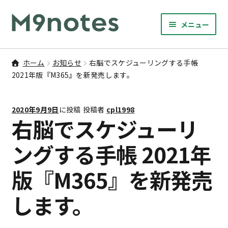
ナ
コ
メニュー
ビ
ン
サ
ゲ
テ
9マスノート
ブ
ー
ン
ホーム
お知らせ
右脳でスケジューリングする手帳
メ
サ
シ
ツ
2021年版『M365』を新発売します。
書籍・文具・雑貨
ニ
ブ
ョ
へ
ュ
メ
ン
ス
サ
研修
ー
2020年9月9日
に投稿
投稿者
cpl1998
ニ
ブ
へ
キ
右脳でスケジューリ
を
ュ
メ
ス
ッ
M9notesのこと
展
ー
ニ
キ
プ
ングする手帳 2021年
開
を
ュ
ッ
お問い合わせ
展
ー
版『M365』を新発売
プ
開
を
アカウント
展
します。
開
ご利用案内