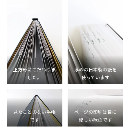
正方形にこだわりま
厚めの日本製の紙を
した。
使っています
見たことのない手帳
ぺージの印刷は目に
です
優しい緑色です