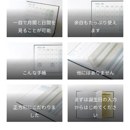
一目で月間と日間を
余白もたっぷり使え
見ることが可能
ます
こんな手帳
他にはありません
まずは誕生日の入力
正方形にこだわりま
からはじめてくださ
した
い