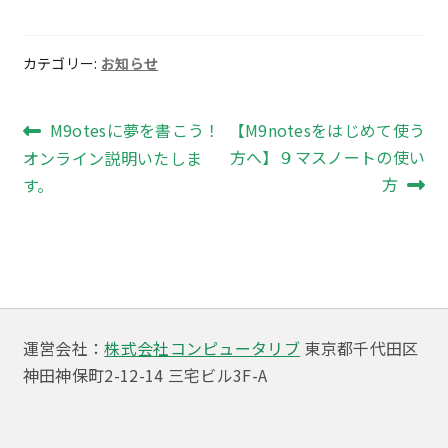
カテゴリー:
お知らせ
投
前
次
M9otesに夢を書こう！
【M9notesをはじめて使う
の
の
方へ】９マスノートの使い
オンライン説明いたしま
稿
投
投
方
す。
ナ
稿:
稿:
ビ
ゲ
ー
運営会社：
株式会社コンピュータリブ
東京都千代田区
シ
神田神保町2-12-14 三宅ビル3F-A
ョ
ン