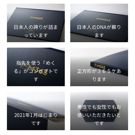
日本人の誇りが詰ま
日本人のDNAが蘇り
っています
ます
指先を使う「めく
る」がコンセプトで
正方形が３６５ケあ
す
ります
男性でも女性でもお
2021年1月はじまり
使いいただきたいと
です
です