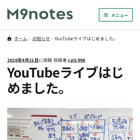
ナ
コ
メニュー
ビ
ン
サ
ゲ
テ
9マスノート
ブ
ー
ン
ホーム
お知らせ
YouTubeライブはじめました。
メ
サ
シ
ツ
書籍・文具・雑貨
ニ
ブ
ョ
へ
ュ
2020年4月21日
に投稿
投稿者
cpl1998
メ
ン
ス
サ
研修
YouTubeライブはじ
ー
ニ
ブ
へ
キ
を
ュ
メ
ス
ッ
めました。
M9notesのこと
展
ー
ニ
キ
プ
開
を
ュ
ッ
お問い合わせ
展
ー
プ
開
を
アカウント
展
開
ご利用案内