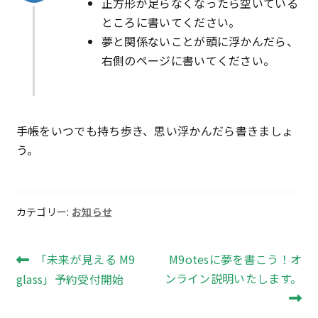
正方形が足らなくなったら空いている
ところに書いてください。
夢と関係ないことが頭に浮かんだら、
右側のページに書いてください。
手帳をいつでも持ち歩き、思い浮かんだら書きましょ
う。
カテゴリー:
お知らせ
投
前
次
「未来が見える M9
M9otesに夢を書こう！オ
の
の
ンライン説明いたします。
glass」予約受付開始
稿
投
投
ナ
稿:
稿: