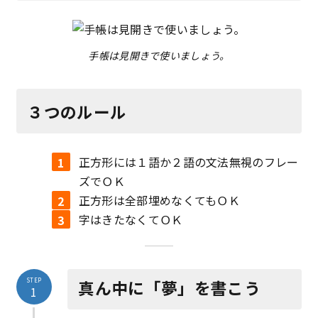
手帳は見開きで使いましょう。
３つのルール
正方形には１語か２語の文法無視のフレー
ズでＯＫ
正方形は全部埋めなくてもＯＫ
字はきたなくてＯＫ
STEP
真ん中に「夢」を書こう
1