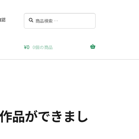
検
検
確認
索
索
対
象:
¥
0
0個の商品
ー試作品ができまし