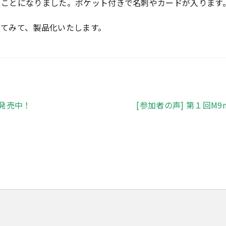
することになりました。ポケット付きで名刺やカードが入ります
てみて、製品化いたします。
次
ズ発売中！
[参加者の声] 第１回M
の
投
稿: