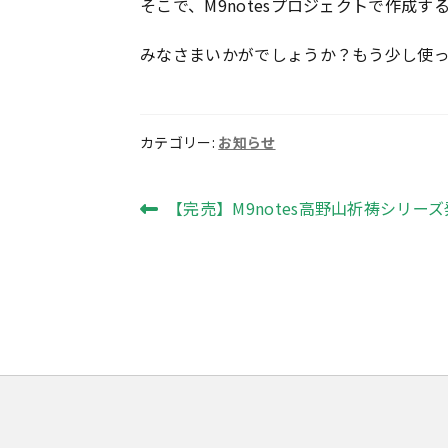
そこで、M9notesプロジェクトで作成
みなさまいかがでしょうか？もう少し使っ
カテゴリー:
お知らせ
投
前
【完売】M9notes高野山祈祷シリー
の
稿
投
ナ
稿:
ビ
ゲ
ー
シ