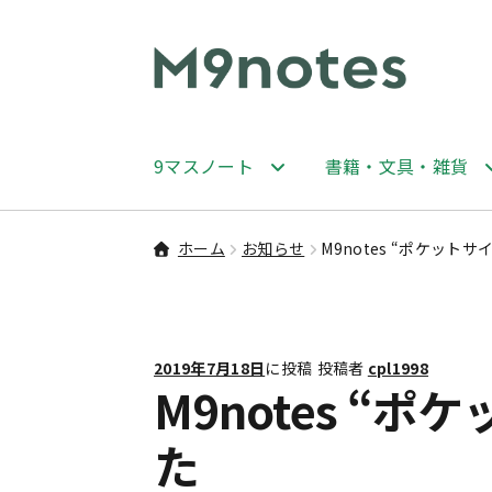
ナ
コ
ビ
ン
ゲ
テ
ー
ン
9マスノート
書籍・文具・雑貨
シ
ツ
ョ
へ
ン
ス
ホーム
お知らせ
M9notes “ポケッ
へ
キ
ス
ッ
キ
プ
ッ
2019年7月18日
に投稿
投稿者
cpl1998
プ
M9notes 
た