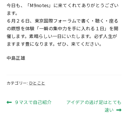
今日も、「M9notes」に来てくれてありがとうござい
ます。
６月２６日、東京国際フォーラムで書く・聴く・座る
の瞑想を体験「一瞬の集中力を手に入れる１日」を開
催します。素晴らしい一日にいたします。必ず人生が
ますます豊になります。ぜひ、来てください。
中島正雄
カテゴリー:
ひとこと
投
前
次
９マスで自己紹介
アイデアの逃げ足はとても
の
の
速い
稿
投
投
ナ
稿:
稿: