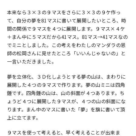
特定商取引法に基づく表記
本来なら３×３の９マスをさらに３×３の９ケ作っ
て、自分の夢を81マスに書いて展開したいところ、時
プライバシーポリシー
間の関係で９マスを４つに展開します。９マス×４ケ
＋まん中に５マスだから41マス。81マス→41マスなの
でミニとしました。この考えをわたしのマンダラの恩
師の松岡さんに見せたところ「いいんじゃないの」と
一言いただきました。
夢を立体化、３Ｄ化しようとする夢の山は、まわりに
展開した４つの９マスで作ります。夢の山ミニは四角
錘です。四角錘の山は、山の斜面が４つあります。ち
ょうど４つに展開した９マスが、４つの山の斜面にな
ります。まん中のマスに書いた「夢」を旗に書いて頂
上に立てます。
９マスを使って考えると、早く考えることが出来ま