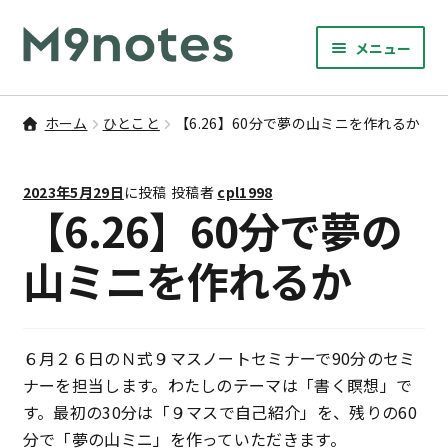
ナ
コ
メニュー
ビ
ン
サ
ゲ
テ
9マスノート
ブ
ー
ン
ホーム
ひとこと
【6.26】60分で夢の山ミニを作れるか
メ
サ
シ
ツ
書籍・文具・雑貨
ニ
ブ
ョ
へ
ュ
2023年5月29日
に投稿
投稿者
cpl1998
メ
ン
ス
サ
研修
【6.26】60分で夢の
ー
ニ
ブ
へ
キ
を
ュ
メ
ス
ッ
山ミニを作れるか
M9notesのこと
展
ー
ニ
キ
プ
開
を
ュ
ッ
お問い合わせ
展
ー
プ
開
を
６月２６日のＮ式９マスノートセミナーで90分のセミ
アカウント
展
ナーを担当します。わたしのテーマは「書く瞑想」で
開
す。最初の30分は「９マスで自己紹介」を、残りの60
ご利用案内
分で「夢の山ミニ」を作っていただきます。