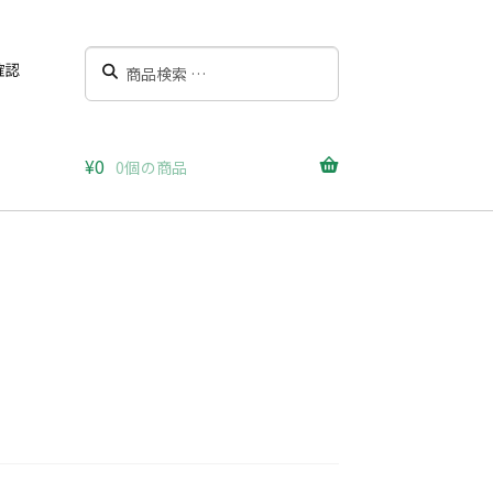
検
検
確認
索
索
対
象:
¥
0
0個の商品