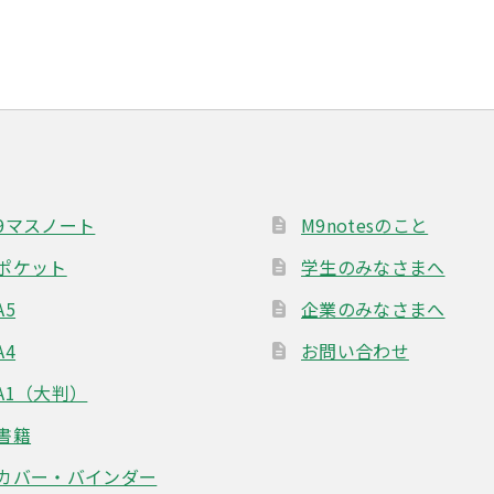
稿:
9マスノート
M9notesのこと
ポケット
学生のみなさまへ
A5
企業のみなさまへ
A4
お問い合わせ
A1（大判）
書籍
カバー・バインダー