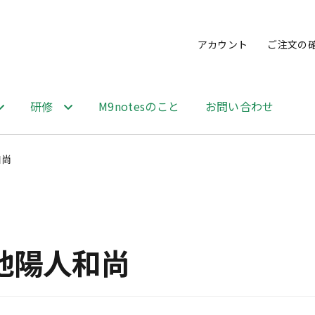
アカウント
ご注文の
研修
M9notesのこと
お問い合わせ
和尚
池陽人和尚