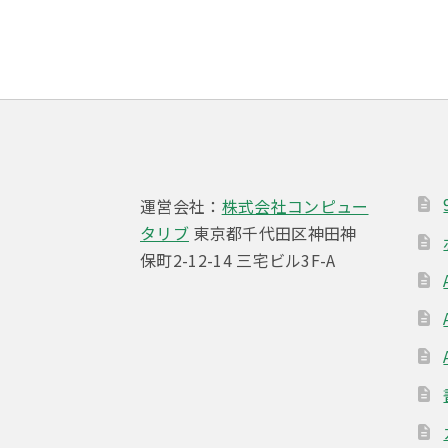
ナ
稿:
ビ
ゲ
ー
シ
ョ
運営会社：
株式会社コンピュー
ン
タリブ
東京都千代田区神田神
保町2-12-14 三宅ビル3F-A