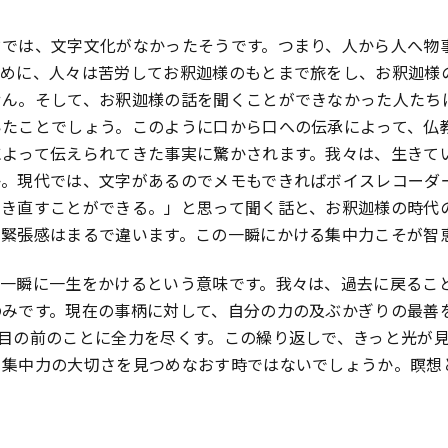
ドでは、文字文化がなかったそうです。つまり、人から人へ物
ために、人々は苦労してお釈迦様のもとまで旅をし、お釈迦様
せん。そして、お釈迦様の話を聞くことができなかった人たち
いたことでしょう。このように口から口への伝承によって、仏
によって伝えられてきた事実に驚かされます。我々は、生きて
か。現代では、文字があるのでメモもできればボイスレコーダ
聞き直すことができる。」と思って聞く話と、お釈迦様の時代
の緊張感はまるで違います。この一瞬にかける集中力こそが智
の一瞬に一生をかけるという意味です。我々は、過去に戻るこ
のみです。現在の事柄に対して、自分の力の及ぶかぎりの最善
目の前のことに全力を尽くす。この繰り返しで、きっと光が
る集中力の大切さを見つめなおす時ではないでしょうか。瞑想