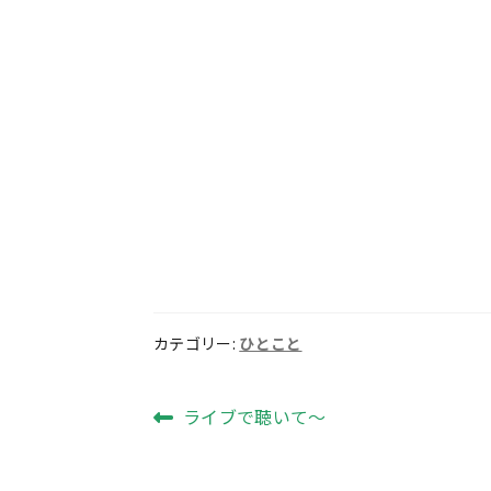
カテゴリー:
ひとこと
投
前
ライブで聴いて～
の
稿
投