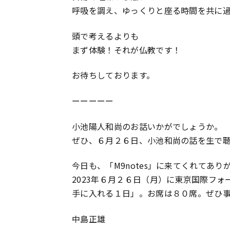
呼吸を調え、ゆっくりと座る時間を共に
頭で考えるよりも
まず体験！それが仏教です！
お待ちしております。
ーーーーー
小池陽人和尚のお話いかがでしょうか。
ぜひ、６月２６日、小池和尚の話を生で聴
今日も、「M9notes」に来てくれてあり
2023年６月２６日（月）に東京国際フ
手に入れる１日」。お席は８０席。ぜひ
中島正雄