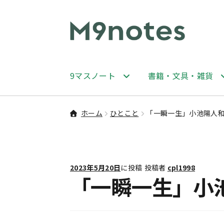
ナ
コ
ビ
ン
ゲ
テ
ー
ン
9マスノート
書籍・文具・雑貨
シ
ツ
ョ
へ
ン
ス
ホーム
ひとこと
「一瞬一生」小池陽人
へ
キ
ス
ッ
キ
プ
ッ
2023年5月20日
に投稿
投稿者
cpl1998
プ
「一瞬一生」小