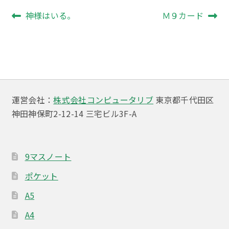
投
前
次
神様はいる。
Ｍ９カード
の
の
稿
投
投
ナ
稿:
稿:
ビ
ゲ
運営会社：
株式会社コンピュータリブ
東京都千代田区
ー
神田神保町2-12-14 三宅ビル3F-A
シ
ョ
9マスノート
ン
ポケット
A5
A4