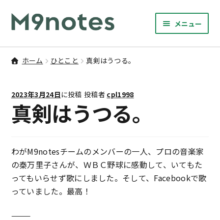
ナ
コ
メニュー
ビ
ン
サ
ゲ
テ
9マスノート
ブ
ー
ン
ホーム
ひとこと
真剣はうつる。
メ
サ
シ
ツ
書籍・文具・雑貨
ニ
ブ
ョ
へ
ュ
2023年3月24日
に投稿
投稿者
cpl1998
メ
ン
ス
サ
研修
真剣はうつる。
ー
ニ
ブ
へ
キ
を
ュ
メ
ス
ッ
M9notesのこと
展
ー
ニ
キ
プ
開
を
ュ
わがM9notesチームのメンバーの一人、プロの音楽家
ッ
お問い合わせ
展
ー
の秦万里子さんが、ＷＢＣ野球に感動して、いてもた
プ
開
を
ってもいらせず歌にしました。そして、Facebookで歌
アカウント
展
っていました。最高！
開
ご利用案内
———