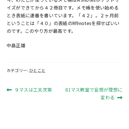
イズができてから４２冊目です。メモ帳を使い始める
とき表紙に連番を書いています。「４２」。２ヶ月前
ということは「４０」の表紙のM9notesを探せばいい
のです。このやり方が最高です。
中島正雄
カテゴリー:
ひとこと
投
前
次
９マスは工夫次第
81マス教室で妄想が理想に
の
の
変わる
稿
投
投
ナ
稿:
稿:
ビ