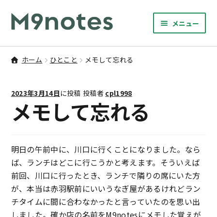
ナ
コ
メニュー
ビ
ン
サ
ゲ
テ
9マスノート
ブ
ー
ン
ホーム
ひとこと
メモして忘れる
メ
サ
シ
ツ
書籍・文具・雑貨
ニ
ブ
ョ
へ
ュ
2023年3月14日
に投稿
投稿者
cpl1998
メ
ン
ス
サ
研修
メモして忘れる
ー
ニ
ブ
へ
キ
を
ュ
メ
ス
ッ
M9notesのこと
展
ー
ニ
キ
プ
開
を
ュ
明日の午前中に、川口に行くことになりました。なら
ッ
お問い合わせ
展
ー
ば、ランチはどこに行こうかと考えます。そういえば
プ
開
を
前回、川口に行ったとき、ランチで隣りの席にいた方
アカウント
展
が、本当は赤羽駅前にいいうなぎ屋があるけれどラン
開
チタイムに間に合わなかったと言っていたのを思い出
ご利用案内
しました。確か店の名前をM9notesにメモした覚えが