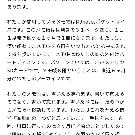
あります。
特定商取引法に基づく表記
わたしが愛用しているメモ帳はM9notesポケットサイ
プライバシーポリシー
ズです。このメモ帳は見開きで３１ページあり、１日
１見開き使うと１ヶ月で１冊になります。わたしは、
使い終わったメモ帳を６冊をいつもカバンの中に入れ
て持ち歩いています。メモ帳はわたしの頭の外付けハ
ードディスクです。パソコンでいえば、USBメモリや
SDカードです。メモ帳６冊ということは、直近６ヶ月
分のわたしのアーカイブです。
わたしのメモ術は、書いたら忘れます。書いて覚える
のでなく、書いて忘れます。書いたメモは、頭の中か
らメモ帳へ移動しています。わたしはこれを考える技
術『省脳』の一つだと思っています。手帳を見て、前
回、川口に行ったのは２ヶ月ほど前のことでしたので
２冊前のメモ帳を”めくって”、赤羽のうなぎ屋を探し