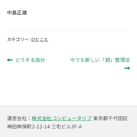
中島正雄
カテゴリー:
ひとこと
投
前
次
どうする自分
今でも新しい「超」整理法
の
の
稿
投
投
ナ
稿:
稿:
ビ
ゲ
ー
運営会社：
株式会社コンピュータリブ
東京都千代田区
神田神保町2-12-14 三宅ビル3F-A
シ