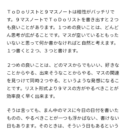
特定商取引法に基づく表記
ＴｏＤｏリストと９マスノートは相性がバッチリで
す。９マスノートでＴｏＤｏリストを書き出すと２つ
プライバシーポリシー
も良いことがあります。１つめの良いことは、どんど
ん思考が広がることです。マスが空いているともった
いないと思って何か書かなければと自然と考えます。
１つ書くと２つ、３つと書けます。
２つめの良いことは、どのマスからでもいい、好きな
ことからやる、出来そうなことからやる、マスの関連
を見つけて同時２つやる、というような発想になるこ
とです。リスト形式より９マスの方がやるべきことが
効率良く早く出来ます。
そうは言っても、まん中のマスに今日の日付を書いた
ものの、やるべきことが一つも浮かばない、書けない
日もあります。そのときは、そういう日もあるという