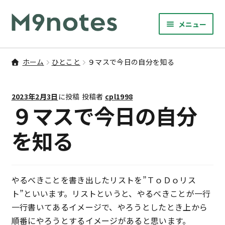
ナ
コ
メニュー
ビ
ン
サ
ゲ
テ
9マスノート
ブ
ー
ン
ホーム
ひとこと
９マスで今日の自分を知る
メ
サ
シ
ツ
書籍・文具・雑貨
ニ
ブ
ョ
へ
ュ
2023年2月3日
に投稿
投稿者
cpl1998
メ
ン
ス
サ
研修
９マスで今日の自分
ー
ニ
ブ
へ
キ
を
ュ
メ
ス
ッ
を知る
M9notesのこと
展
ー
ニ
キ
プ
開
を
ュ
ッ
お問い合わせ
展
ー
プ
開
を
やるべきことを書き出したリストを”ＴｏＤｏリス
アカウント
展
ト”といいます。リストというと、やるべきことが一行
開
一行書いてあるイメージで、やろうとしたとき上から
ご利用案内
順番にやろうとするイメージがあると思います。