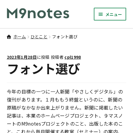
ナ
コ
メニュー
ビ
ン
サ
ゲ
テ
9マスノート
ブ
ー
ン
ホーム
ひとこと
フォント選び
メ
サ
シ
ツ
書籍・文具・雑貨
ニ
ブ
ョ
へ
ュ
2023年1月28日
に投稿
投稿者
cpl1998
メ
ン
ス
サ
研修
フォント選び
ー
ニ
ブ
へ
キ
を
ュ
メ
ス
ッ
M9notesのこと
展
ー
ニ
キ
プ
開
を
ュ
今年の目標の一つに一人新聞「やさしくデジタル」の
ッ
お問い合わせ
展
ー
復刊があります。１月ももう終盤というのに、新聞の
プ
開
を
原稿がなかなか出来上がりません。新聞に掲載したい
アカウント
展
記事は、本業のホームページプロジェクト、９マスノ
開
ートのM9notesプロジェクトのこと、出版した本のこ
ご利用案内
と、これから毎月開催する教室（セミナー）の案内、