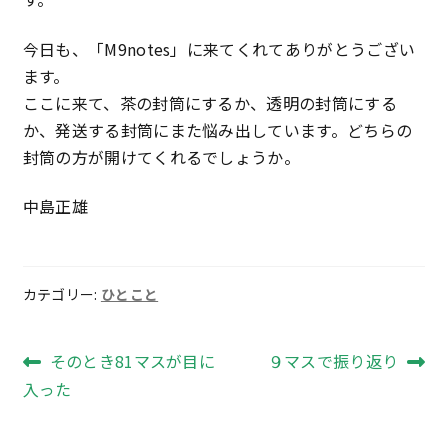
今日も、「M9notes」に来てくれてありがとうござい
ます。
ここに来て、茶の封筒にするか、透明の封筒にする
か、発送する封筒にまた悩み出しています。どちらの
封筒の方が開けてくれるでしょうか。
中島正雄
カテゴリー:
ひとこと
投
前
次
そのとき81マスが目に
９マスで振り返り
の
の
入った
稿
投
投
ナ
稿:
稿: