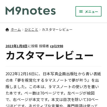
ナ
コ
メニュー
ビ
ン
サ
ゲ
テ
9マスノート
ブ
ー
ン
ホーム
ひとこと
カスタマーレビュー
メ
サ
シ
ツ
書籍・文具・雑貨
ニ
ブ
ョ
へ
ュ
2023年1月8日
に投稿
投稿者
cpl1998
メ
ン
ス
サ
研修
カスタマーレビュー
ー
ニ
ブ
へ
キ
を
ュ
メ
ス
ッ
M9notesのこと
展
ー
ニ
キ
プ
開
を
ュ
2022年12月16日に、日本写真企画出版社から青い表紙
ッ
お問い合わせ
展
ー
の本『夢を視覚化する９マスノートで夢が叶う』を出
プ
開
を
版しました。この本は、９マスノートの使い方を書い
アカウント
展
た本です。ペー数は70ページです。左ページが絵図
開
で、右ページが本文です。本文は目次を除いて30ペー
ご利用案内
ジほどです。ネガティブな言葉や、専門用語は使って