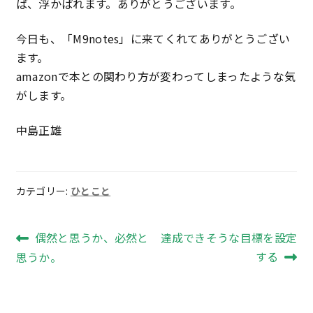
ば、浮かばれます。ありがとうございます。
今日も、「M9notes」に来てくれてありがとうござい
ます。
amazonで本との関わり方が変わってしまったような気
がします。
中島正雄
カテゴリー:
ひとこと
投
前
次
偶然と思うか、必然と
達成できそうな目標を設定
の
の
する
思うか。
稿
投
投
ナ
稿:
稿: