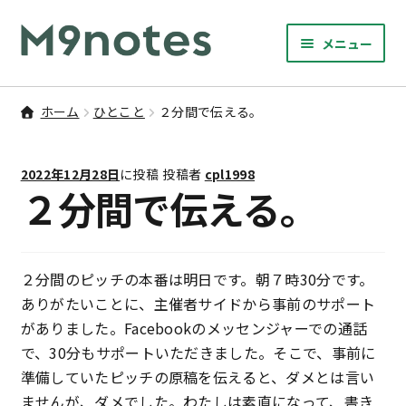
ナ
コ
メニュー
ビ
ン
サ
ゲ
テ
9マスノート
ブ
ー
ン
ホーム
ひとこと
２分間で伝える。
メ
サ
シ
ツ
書籍・文具・雑貨
ニ
ブ
ョ
へ
ュ
2022年12月28日
に投稿
投稿者
cpl1998
メ
ン
ス
サ
研修
２分間で伝える。
ー
ニ
ブ
へ
キ
を
ュ
メ
ス
ッ
M9notesのこと
展
ー
ニ
キ
プ
開
を
ュ
２分間のピッチの本番は明日です。朝７時30分です。
ッ
お問い合わせ
展
ー
ありがたいことに、主催者サイドから事前のサポート
プ
開
を
がありました。Facebookのメッセンジャーでの通話
アカウント
展
で、30分もサポートいただきました。そこで、事前に
開
準備していたピッチの原稿を伝えると、ダメとは言い
ご利用案内
ませんが、ダメでした。わたしは素直になって、書き