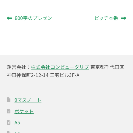
投
前
次
800字のプレゼン
ピッチ本番
の
の
稿
投
投
ナ
稿:
稿:
ビ
ゲ
運営会社：
株式会社コンピュータリブ
東京都千代田区
ー
神田神保町2-12-14 三宅ビル3F-A
シ
ョ
9マスノート
ン
ポケット
A5