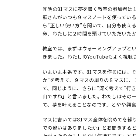
昨晩の81マスに夢を書く教室の参加者は
萩さんがいつも９マスノートを使ってい
ら”正しい使い方”を聞いて、自分も使え
命、わたしに２時間を預けていただいた
教室では、まずはウォーミングアップと
きました。わたしのYouTubeもよく視
いよいよ本番です。81マスを作るには、
か”を考えて、９マスの周りの８マスに、
て、同じように、さらに”深く考えて”行
山ですね」と言いました。わたしはその
て、夢を叶えることなのです」とやや興
マスに書いては81マス全体を眺めてを繰
での違いはありましたか」とお聞きする
上がったのかもしれない気持ちです」とお