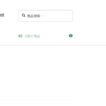
検
検
確認
索
索
対
象:
¥
0
0個の商品