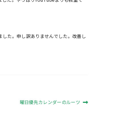
ました。申し訳ありませんでした。改善し
次
曜日優先カレンダーのルーツ
の
投
稿: