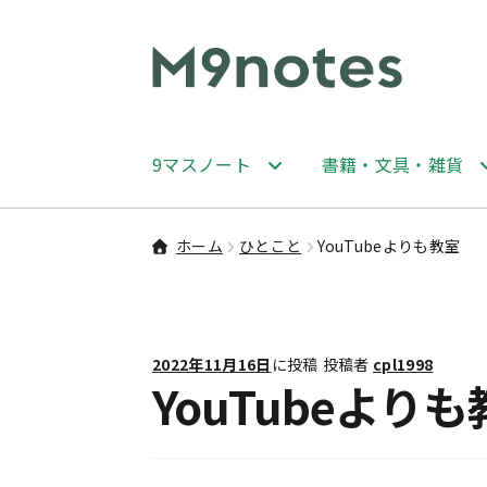
ナ
コ
ビ
ン
ゲ
テ
ー
ン
9マスノート
書籍・文具・雑貨
シ
ツ
ョ
へ
ン
ス
ホーム
ひとこと
YouTubeよりも教室
へ
キ
ス
ッ
キ
プ
ッ
2022年11月16日
に投稿
投稿者
cpl1998
プ
YouTubeより