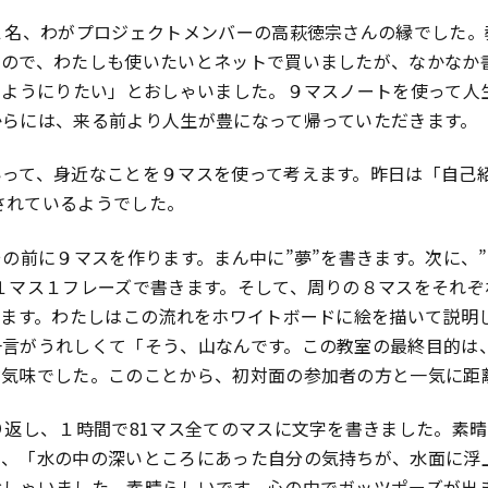
１名、わがプロジェクトメンバーの高萩徳宗さんの縁でした
るので、わたしも使いたいとネットで買いましたが、なかなか
るようにりたい」とおしゃいました。９マスノートを使って人
からには、来る前より人生が豊になって帰っていただきます。
いって、身近なことを９マスを使って考えます。昨日は「自己
聴されているようでした。
その前に９マスを作ります。まん中に”夢”を書きます。次に、
１マス１フレーズで書きます。そして、周りの８マスをそれ
きます。わたしはこの流れをホワイトボードに絵を描いて説明
一言がうれしくて「そう、山なんです。この教室の最終目的は
奮気味でした。このことから、初対面の参加者の方と一気に距
り返し、１時間で81マス全てのマスに文字を書きました。素
と、「水の中の深いところにあった自分の気持ちが、水面に浮
しゃいました。素晴らしいです。心の中でガッツポーズが出まし