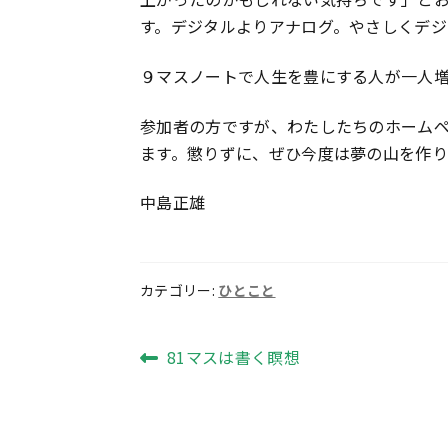
す。デジタルよりアナログ。やさしくデジ
９マスノートで人生を豊にする人が一人
参加者の方ですが、わたしたちのホーム
ます。懲りずに、ぜひ今度は夢の山を作り
中島正雄
カテゴリー:
ひとこと
投
前
81マスは書く瞑想
の
稿
投
ナ
稿: