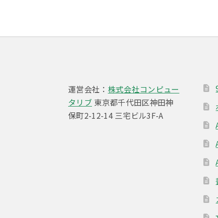
ビ
ゲ
ー
シ
ョ
運営会社：
株式会社コンピュー
ン
タリブ
東京都千代田区神田神
保町2-12-14 三宅ビル3F-A