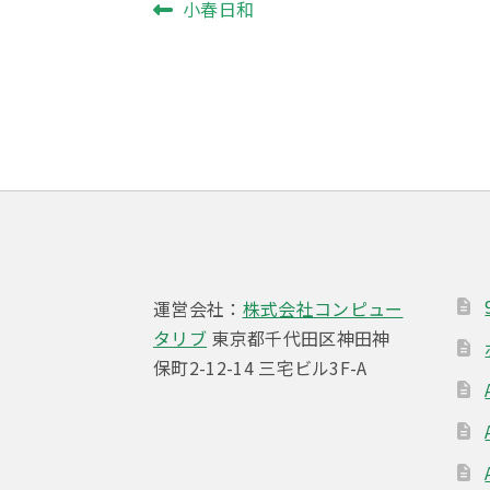
投
前
小春日和
の
稿
投
ナ
稿:
ビ
ゲ
ー
シ
ョ
運営会社：
株式会社コンピュー
ン
タリブ
東京都千代田区神田神
保町2-12-14 三宅ビル3F-A