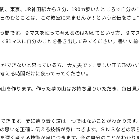
ら２時間、東京、JR神田駅から３分、190ｍ歩いたところで自分
今日のひとことは、この教室に来ませんか！という宣伝をさせ
う間です。９マスを使って考えるのは初めてという方、９マス
て81マスに自分のことを書き出してみてください。書いた前
とができないと思っている方、大丈夫です。美しい正方形のパ
を考える時間だけに使ってみてください。
の山を作ります。作った夢の山はお持ち帰りいただき、毎日見
ができます。夢に辿り着く道は一つではないことがわかります
の思いを正確に伝える技術が身につきます。ＳＮＳなどの限
とを深く考える技術が身につきます。今の自分のことがわかり