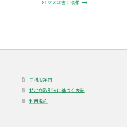
次
81マスは書く瞑想
の
投
稿:
ご利用案内
特定商取引法に基づく表記
利用規約