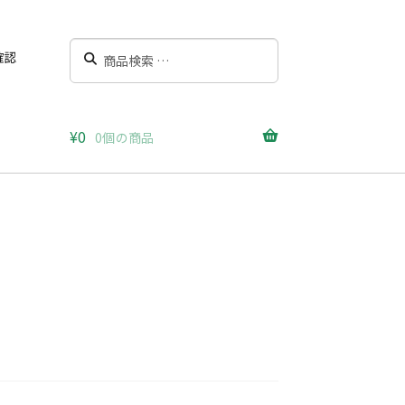
検
検
確認
索
索
対
象:
¥
0
0個の商品