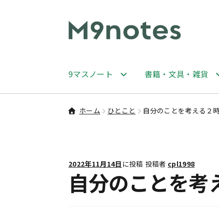
ナ
コ
ビ
ン
ゲ
テ
ー
ン
9マスノート
書籍・文具・雑貨
シ
ツ
ョ
へ
ン
ス
ホーム
ひとこと
自分のことを考える２
へ
キ
ス
ッ
キ
プ
ッ
2022年11月14日
に投稿
投稿者
cpl1998
プ
自分のことを考