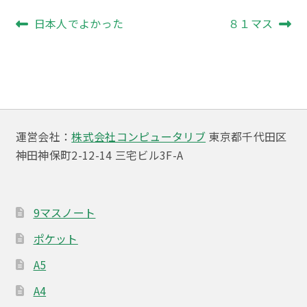
投
前
次
日本人でよかった
８１マス
の
の
稿
投
投
ナ
稿:
稿:
ビ
ゲ
運営会社：
株式会社コンピュータリブ
東京都千代田区
ー
神田神保町2-12-14 三宅ビル3F-A
シ
ョ
9マスノート
ン
ポケット
A5
A4