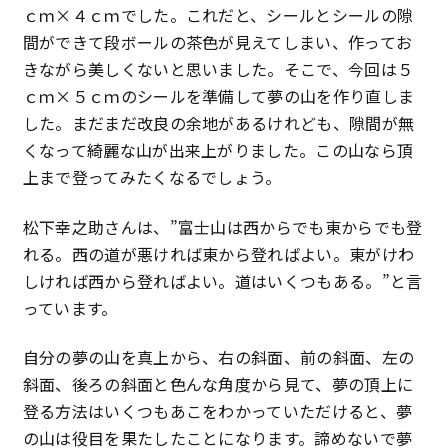
ｃｍ×４ｃｍでした。これだと、シールとシールの隙
間ができて段ボールの茶色が見えてしまい、作ってお
きながら美しくないと思いました。そこで、今回は５
ｃｍ×５ｃｍのシールを準備して夢の山を作り直しま
した。まだまだ改良の余地があるけれども、隙間が無
くなって綺麗な山が出来上がりました。この山なら頂
上まで登ってみたくなるでしょう。
松下幸之助さんは、”富士山は西からでも東からでも登
れる。西の道が悪ければ東から登ればよい。東がけわ
しければ西から登ればよい。道はいくつもある。”と言
っています。
自分の夢の山を真上から、右の斜面、前の斜面、左の
斜面、後ろの斜面と色んな角度から見て、夢の頂上に
登る方法はいくつもあこをわかっていただけると、夢
の山は役目を果たしたことになります。諦めないで夢