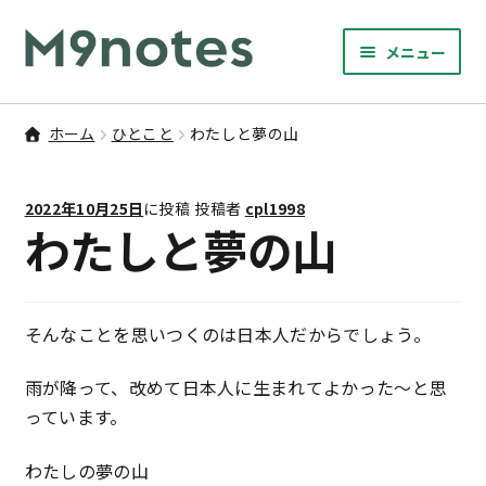
ナ
コ
メニュー
ビ
ン
サ
ゲ
テ
9マスノート
ブ
ー
ン
ホーム
ひとこと
わたしと夢の山
メ
サ
シ
ツ
書籍・文具・雑貨
ニ
ブ
ョ
へ
ュ
2022年10月25日
に投稿
投稿者
cpl1998
メ
ン
ス
サ
研修
わたしと夢の山
ー
ニ
ブ
へ
キ
を
ュ
メ
ス
ッ
M9notesのこと
展
ー
ニ
キ
プ
開
を
ュ
そんなことを思いつくのは日本人だからでしょう。
ッ
お問い合わせ
展
ー
プ
開
を
雨が降って、改めて日本人に生まれてよかった〜と思
アカウント
展
っています。
開
ご利用案内
わたしの夢の山