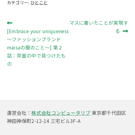
カテゴリー:
ひとこと
投
前
次
マスに書いたことが実現す
の
の
る
[Embrace your uniqueness
稿
投
投
～ファッションブランド
ナ
稿:
稿:
mäisaの服のこと～] 第２
ビ
話：茶室の中で見つけたも
の
ゲ
ー
シ
ョ
ン
運営会社：
株式会社コンピュータリブ
東京都千代田区
神田神保町2-12-14 三宅ビル3F-A