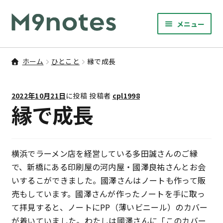
ナ
コ
メニュー
ビ
ン
サ
ゲ
テ
9マスノート
ブ
ー
ン
ホーム
ひとこと
縁で成長
メ
サ
シ
ツ
書籍・文具・雑貨
ニ
ブ
ョ
へ
ュ
2022年10月21日
に投稿
投稿者
cpl1998
メ
ン
ス
サ
研修
縁で成長
ー
ニ
ブ
へ
キ
を
ュ
メ
ス
ッ
M9notesのこと
展
ー
ニ
キ
プ
開
を
ュ
横浜でラーメン店を経営している多田誠さんのご縁
ッ
お問い合わせ
展
ー
で、新橋にある印刷屋の河内屋・國澤良祐さんとお会
プ
開
を
いするこができました。國澤さんはノートも作って販
アカウント
展
売もしています。國澤さんが作ったノートを手に取っ
開
て拝見すると、ノートにPP（薄いビニール）のカバー
ご利用案内
が着いていました。わたしは國澤さんに「このカバー