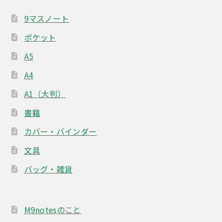
9マスノート
ポケット
A5
A4
A1（大判）
書籍
カバー・バインダー
文具
バッグ・雑貨
M9notesのこと