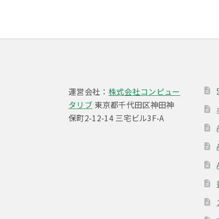
ビ
ゲ
ー
シ
ョ
運営会社：
株式会社コンピュー
ン
タリブ
東京都千代田区神田神
保町2-12-14 三宅ビル3F-A