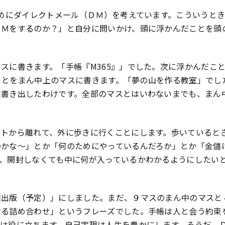
ためにダイレクトメール（ＤＭ）を考えています。こういうとき
ＤＭをするのか？」と自分に問いかけ、頭に浮かんだことを頭
スに書きます。「手帳『M365』」でした。次に浮かんだこ
んだことをまん中上のマスに書きます。「夢の山を作る教室」で
は書き出したわけです。全部のマスとはいわないまでも、まん
ートから離れて、外に歩きに行くことにします。歩いていると
のかな～」とか「何のためにやっているんだろか」とか「金儲
、開封しなくても中に何が入っているかわかるようにしたい
籍出版（予定）」にしました。まだ、９マスのまん中のマスと
する詰め合わせ」というフレーズでした。手帳は人と会う約束
トは役に立ちます。自己実現は人生を豊かにします。そうだ、