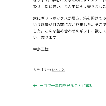
わせ」だと思い、まん中にそう書きまし
家にギフトボックスが届き、箱を開けて
いう風景が目の前に浮かびました。そこで
した。こんな詰め合わせのギフト、欲し
い。贈ります。
中島正雄
カテゴリー:
ひとこと
投
前
一目で一年間を見ることに成功
の
稿
投
ナ
稿: