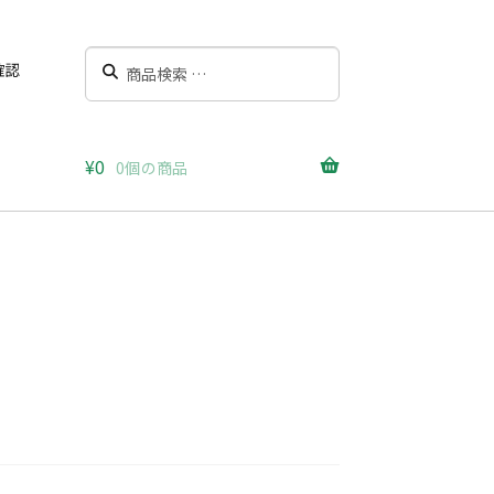
検
検
確認
索
索
対
象:
¥
0
0個の商品