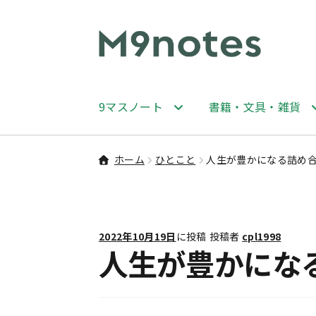
ナ
コ
ビ
ン
ゲ
テ
ー
ン
9マスノート
書籍・文具・雑貨
シ
ツ
ョ
へ
ン
ス
ホーム
ひとこと
人生が豊かになる詰め
へ
キ
ス
ッ
キ
プ
ッ
2022年10月19日
に投稿
投稿者
cpl1998
プ
人生が豊かにな