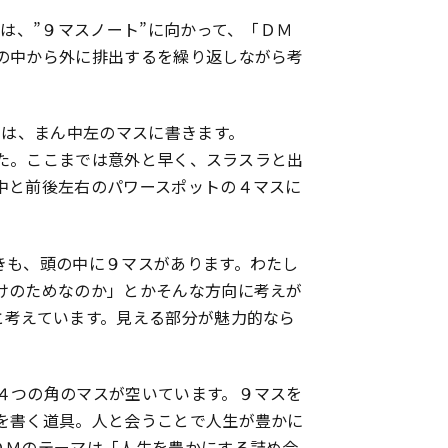
は、”９マスノート”に向かって、「ＤＭ
の中から外に排出するを繰り返しながら考
とは、まん中左のマスに書きます。
した。ここまでは意外と早く、スラスラと出
中と前後左右のパワースポットの４マスに
きも、頭の中に９マスがあります。わたし
けのためなのか」とかそんな方向に考えが
と考えています。見える部分が魅力的なら
４つの角のマスが空いています。９マスを
を書く道具。人と会うことで人生が豊かに
ＤＭのテーマは「人生を豊かにする詰め合