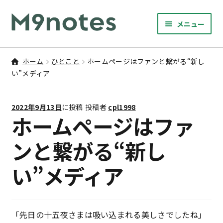
ナ
コ
メニュー
ビ
ン
サ
ゲ
テ
9マスノート
ブ
ー
ン
ホーム
ひとこと
ホームページはファンと繋がる“新し
メ
サ
シ
ツ
い”メディア
書籍・文具・雑貨
ニ
ブ
ョ
へ
ュ
メ
ン
ス
サ
研修
ー
2022年9月13日
に投稿
投稿者
cpl1998
ニ
ブ
へ
キ
ホームページはファ
を
ュ
メ
ス
ッ
M9notesのこと
展
ー
ニ
キ
プ
ンと繋がる“新し
開
を
ュ
ッ
お問い合わせ
展
ー
い”メディア
プ
開
を
アカウント
展
開
ご利用案内
「先日の十五夜さまは吸い込まれる美しさでしたね」