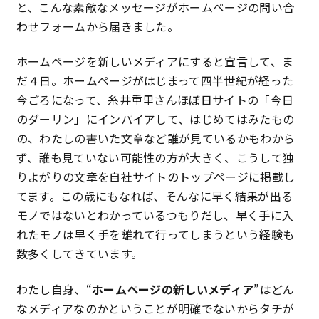
と、こんな素敵なメッセージがホームページの問い合
特定商取引法に基づく表記
わせフォームから届きました。
ホームページを新しいメディアにすると宣言して、ま
プライバシーポリシー
だ４日。ホームページがはじまって四半世紀が経った
今ごろになって、糸井重里さんほぼ日サイトの「今日
のダーリン」にインパイアして、はじめてはみたもの
の、わたしの書いた文章など誰が見ているかもわから
ず、誰も見ていない可能性の方が大きく、こうして独
りよがりの文章を自社サイトのトップページに掲載し
てます。この歳にもなれば、そんなに早く結果が出る
モノではないとわかっているつもりだし、早く手に入
れたモノは早く手を離れて行ってしまうという経験も
数多くしてきています。
わたし自身、“
ホームページの新しいメディア
”はどん
なメディアなのかということが明確でないからタチが