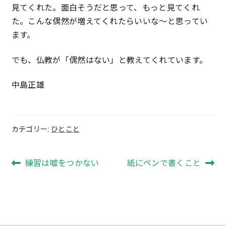
見てくれた。面白そうだと思って、もっと見てくれ
た。こんな偶然が増えてくれたらいいな〜と思ってい
ます。
でも、仏教が「偶然はない」と教えてくれています。
中島正雄
カテゴリー:
ひとこと
投
前
次
練習は嘘をつかない
紙にペンで書くこと
の
の
稿
投
投
ナ
稿:
稿:
ビ