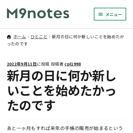
ナ
コ
メニュー
ビ
ン
サ
ゲ
テ
9マスノート
ブ
ー
ン
ホーム
ひとこと
新月の日に何か新しいことを始めたか
メ
サ
シ
ツ
ったのです
書籍・文具・雑貨
ニ
ブ
ョ
へ
ュ
メ
ン
ス
サ
研修
ー
2022年9月11日
に投稿
投稿者
cpl1998
ニ
ブ
へ
キ
新月の日に何か新し
を
ュ
メ
ス
ッ
M9notesのこと
展
ー
ニ
キ
プ
いことを始めたかっ
開
を
ュ
ッ
お問い合わせ
展
ー
たのです
プ
開
を
アカウント
展
開
ご利用案内
あと一ヶ月もすれば来年の手帳の販売が始まるという