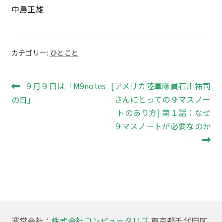
中島正雄
カテゴリー:
ひとこと
投
前
次
９月９日は「M9notes
[アメリカ陸軍隊員石川祐司
の
の
さんにとっての９マスノー
の日」
稿
投
投
トのあり方] 第１話：なぜ
ナ
稿:
稿:
９マスノートが必要なのか
ビ
ゲ
ー
シ
ョ
運営会社：
株式会社コンピュータリブ
東京都千代田区