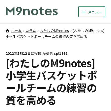
ナ
コ
メニュー
ビ
ン
サ
ゲ
テ
9マスノート
ブ
ー
ン
ホーム
コラム
わたしのM9notes
[わたしのM9notes]
メ
サ
シ
ツ
小学生バスケットボールチームの練習の質を高める
書籍・文具・雑貨
ニ
ブ
ョ
へ
ュ
メ
ン
ス
サ
研修
ー
2022年5月12日
に投稿
投稿者
cpl1998
ニ
ブ
へ
キ
[わたしのM9notes]
を
ュ
メ
ス
ッ
M9notesのこと
展
ー
ニ
キ
プ
小学生バスケットボ
開
を
ュ
ッ
お問い合わせ
展
ー
ールチームの練習の
プ
開
を
アカウント
展
質を高める
開
ご利用案内