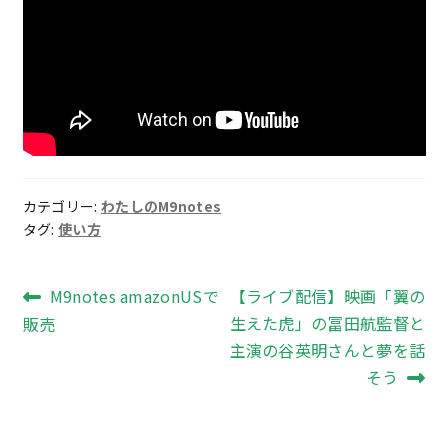
カテゴリー:
わたしのM9notes
タグ:
使い方
投
前
次
M9notes amazonUSで
【ライブ配信】映画「翼の
の
の
生えた虎」の冨田航監督と
販売
稿
投
投
主演の谷英明さんと夢を話
ナ
稿:
稿:
そう
ビ