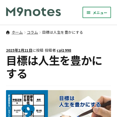
ナ
コ
メニュー
ビ
ン
サ
ゲ
テ
9マスノート
ブ
ー
ン
ホーム
コラム
目標は人生を豊かにする
メ
サ
シ
ツ
書籍・文具・雑貨
ニ
ブ
ョ
へ
ュ
2025年2月21日
に投稿
投稿者
cpl1998
メ
ン
ス
サ
研修
目標は人生を豊かに
ー
ニ
ブ
へ
キ
を
ュ
メ
ス
ッ
する
M9notesのこと
展
ー
ニ
キ
プ
開
を
ュ
ッ
お問い合わせ
展
ー
プ
開
を
アカウント
展
開
ご利用案内