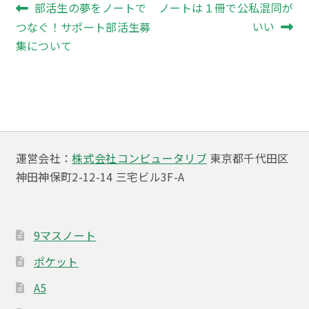
投
前
次
部活生の夢をノートで
ノートは１冊で公私混同が
の
の
いい
つなぐ！サポート部活生募
稿
投
投
集について
ナ
稿:
稿:
ビ
ゲ
ー
運営会社：
株式会社コンピュータリブ
東京都千代田区
シ
神田神保町2-12-14 三宅ビル3F-A
ョ
ン
9マスノート
ポケット
A5