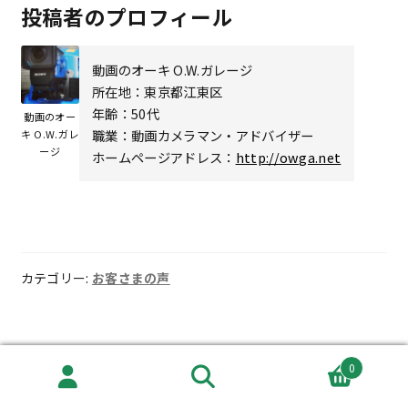
投稿者のプロフィール
動画のオーキ O.W.ガレージ
所在地：東京都江東区
年齢：50代
動画のオー
職業：動画カメラマン・アドバイザー
キ O.W.ガレ
ージ
ホームページアドレス：
http://owga.net
カテゴリー:
お客さまの声
2019年6月17日
に投稿
投稿者
cpl1998
0
私がつけたキャッチ
検
検
索
索