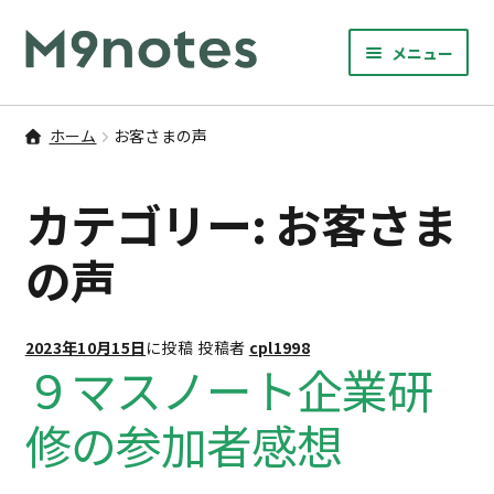
ナ
コ
メニュー
ビ
ン
サ
ゲ
テ
9マスノート
ブ
ー
ン
ホーム
お客さまの声
メ
サ
シ
ツ
書籍・文具・雑貨
ニ
ブ
ョ
へ
カテゴリー:
お客さま
ュ
メ
ン
ス
サ
研修
ー
ニ
ブ
へ
キ
の声
を
ュ
メ
ス
ッ
M9notesのこと
展
ー
ニ
キ
プ
開
を
ュ
ッ
お問い合わせ
2023年10月15日
に投稿
投稿者
cpl1998
展
ー
９マスノート企業研
プ
開
を
アカウント
展
修の参加者感想
開
ご利用案内